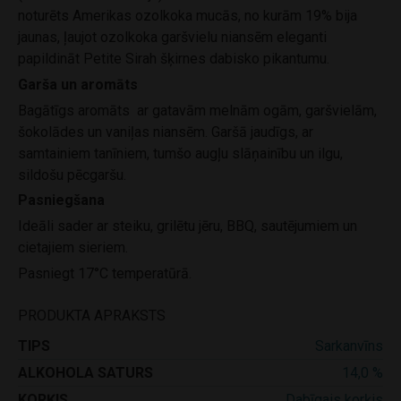
noturēts Amerikas ozolkoka mucās, no kurām 19% bija
jaunas, ļaujot ozolkoka garšvielu niansēm eleganti
papildināt Petite Sirah šķirnes dabisko pikantumu.
Garša un aromāts
Bagātīgs aromāts ar gatavām melnām ogām, garšvielām,
šokolādes un vaniļas niansēm. Garšā jaudīgs, ar
samtainiem tanīniem, tumšo augļu slāņainību un ilgu,
sildošu pēcgaršu.
Pasniegšana
Ideāli sader ar steiku, grilētu jēru, BBQ, sautējumiem un
cietajiem sieriem.
Pasniegt 17°C temperatūrā.
PRODUKTA APRAKSTS
TIPS
Sarkanvīns
ALKOHOLA SATURS
14,0 %
KORĶIS
Dabīgais korķis