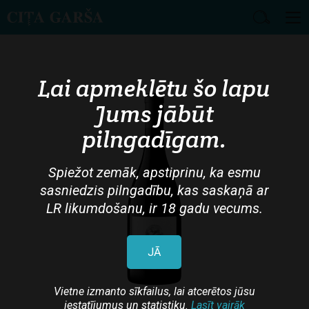
Skip
to
main
Lai apmeklētu šo lapu
content
Jums jābūt
pilngadīgam.
Spiežot zemāk, apstiprinu, ka esmu
sasniedzis pilngadību, kas saskaņā ar
LR likumdošanu, ir 18 gadu vecums.
JĀ
Vietne izmanto sīkfailus, lai atcerētos jūsu
iestatījumus un statistiku.
Lasīt vairāk