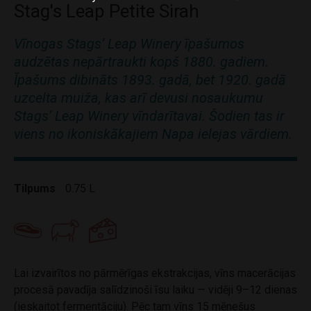
Stag's Leap Petite Sirah
Vīnogas Stags’ Leap Winery īpašumos
audzētas nepārtraukti kopš 1880. gadiem.
Īpašums dibināts 1893. gadā, bet 1920. gadā
uzcelta muiža, kas arī devusi nosaukumu
Stags’ Leap Winery vīndarītavai. Šodien tas ir
viens no ikoniskākajiem Napa ielejas vārdiem.
Tilpums
0.75 L
Lai izvairītos no pārmērīgas ekstrakcijas, vīns macerācijas
procesā pavadīja salīdzinoši īsu laiku — vidēji 9–12 dienas
(ieskaitot fermentāciju). Pēc tam vīns 15 mēnešus