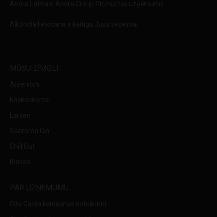
Anora Latvia ir Anora Group Plc meitas uzņēmums.
Alkohola lietošana ir kaitīga Jūsu veselībai
MŪSU ZĪMOLI
Arsenitch
Koskenkorva
Larsen
Saarema Gin
Chill Out
Blossa
PAR UZŅĒMUMU
Cita Garša lietošanas noteikumi