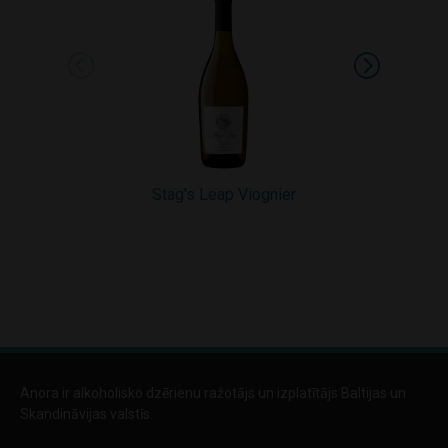
Stag's Leap Viognier
Stags’ Le
Anora ir alkoholisko dzērienu ražotājs un izplatītājs Baltijas un
Skandināvijas valstīs.