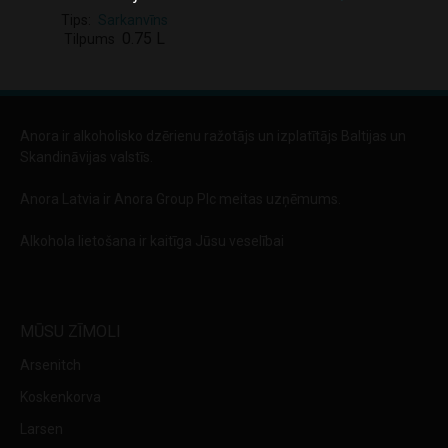
Tips
Sarkanvīns
0.75 L
Tilpums
Anora ir alkoholisko dzērienu ražotājs un izplatītājs Baltijas un
Skandināvijas valstīs.
Anora Latvia ir Anora Group Plc meitas uzņēmums.
Alkohola lietošana ir kaitīga Jūsu veselībai
MŪSU ZĪMOLI
Arsenitch
Koskenkorva
Larsen