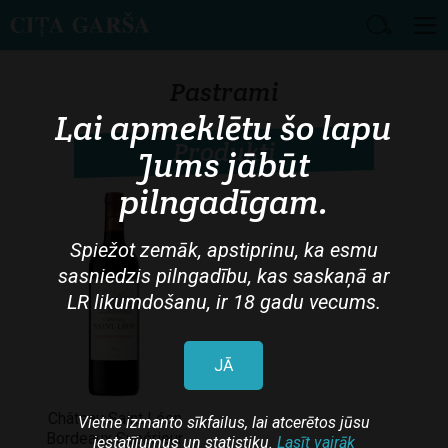
Skip
to
Pastrami
main
Lai apmeklētu šo lapu
content
Produkti
Jums jābūt
pilngadīgam.
Spiežot zemāk, apstiprinu, ka esmu
sasniedzis pilngadību, kas saskaņā ar
LR likumdošanu, ir 18 gadu vecums.
JĀ
Château Saint Léon
Vietne izmanto sīkfailus, lai atcerētos jūsu
Bordeaux Supérieur
iestatījumus un statistiku.
Lasīt vairāk