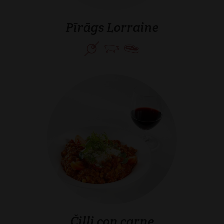
Pīrāgs Lorraine
Čilli con carne