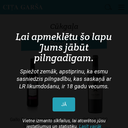
Skip
to
Cūkgaļa
main
Lai apmeklētu šo lapu
content
Produkti
Jums jābūt
pilngadīgam.
Spiežot zemāk, apstiprinu, ka esmu
sasniedzis pilngadību, kas saskaņā ar
LR likumdošanu, ir 18 gadu vecums.
JĀ
Gallo Family Vineyards
DON BAFFO
Vietne izmanto sīkfailus, lai atcerētos jūsu
Zinfandel
iestatījumus un statistiku.
Lasīt vairāk