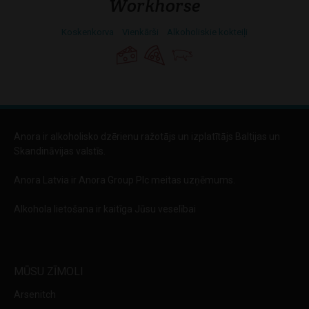
Workhorse
Koskenkorva
Vienkārši
Alkoholiskie kokteiļi
Anora ir alkoholisko dzērienu ražotājs un izplatītājs Baltijas un
Skandināvijas valstīs.
Anora Latvia ir Anora Group Plc meitas uzņēmums.
Alkohola lietošana ir kaitīga Jūsu veselībai
MŪSU ZĪMOLI
Arsenitch