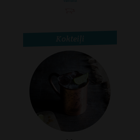
valhalla
Kokteiļi