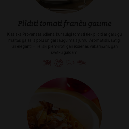
Pildīti tomāti franču gaumē
Klasisks Provansas ēdiens, kur sulīgi tomāti tiek pildīti ar garšīgu
maltās gaļas, sīpolu un garšaugu maisījumu. Aromātiski, sātīgi
un eleganti — lieliski piemēroti gan ikdienas vakariņām, gan
svētku galdam.