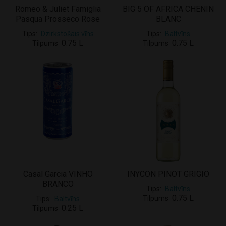
Romeo & Juliet Famiglia
BIG 5 OF AFRICA CHENIN
Pasqua Prosseco Rose
BLANC
Tips
Dzirkstošais vīns
Tips
Baltvīns
0.75 L
0.75 L
Tilpums
Tilpums
Casal Garcia VINHO
INYCON PINOT GRIGIO
BRANCO
Tips
Baltvīns
0.75 L
Tilpums
Tips
Baltvīns
0.25 L
Tilpums