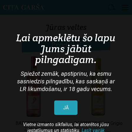
Skip
to
Jūras veltes
main
Lai apmeklētu šo lapu
content
Produkti
Jums jābūt
pilngadīgam.
Spiežot zemāk, apstiprinu, ka esmu
sasniedzis pilngadību, kas saskaņā ar
LR likumdošanu, ir 18 gadu vecums.
JĀ
BAREFOOT White
BAREFOOT Pinot Grigio
Vietne izmanto sīkfailus, lai atcerētos jūsu
Zinfandel
iestatījumus un statistiku.
Lasīt vairāk