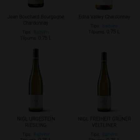
Jean Bouchard Bourgogne
Edna Valley Chardonnay
Chardonnay
Tips
Baltvīns
0.75 L
Tilpums
Tips
Baltvīns
0.75 L
Tilpums
NIGL URGESTEIN
NIGL FREIHEIT GRÜNER
RIESLING
VELTLINER
Tips
Baltvīns
Tips
Baltvīns