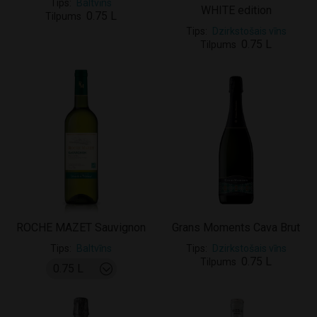
Tips
Baltvīns
WHITE edition
0.75 L
Tilpums
Tips
Dzirkstošais vīns
0.75 L
Tilpums
ROCHE MAZET Sauvignon
Grans Moments Cava Brut
Tips
Baltvīns
Tips
Dzirkstošais vīns
0.75 L
Tilpums