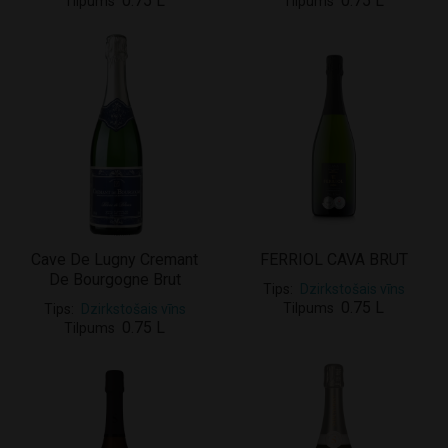
0.75 L
0.75 L
Tilpums
Tilpums
Cave De Lugny Cremant
FERRIOL CAVA BRUT
De Bourgogne Brut
Tips
Dzirkstošais vīns
0.75 L
Tilpums
Tips
Dzirkstošais vīns
0.75 L
Tilpums