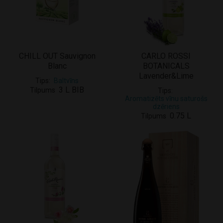
CHILL OUT Sauvignon
CARLO ROSSI
Blanc
BOTANICALS
Lavender&Lime
Tips
Baltvīns
3 L BIB
Tilpums
Tips
Aromatizēts vīnu saturošs
dzēriens
0.75 L
Tilpums