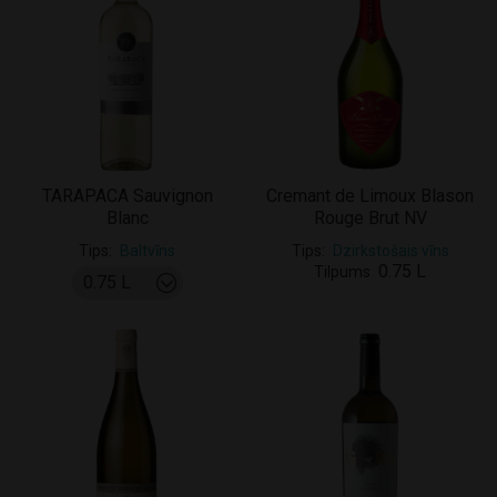
TARAPACA Sauvignon
Cremant de Limoux Blason
Blanc
Rouge Brut NV
Tips
Baltvīns
Tips
Dzirkstošais vīns
0.75 L
Tilpums