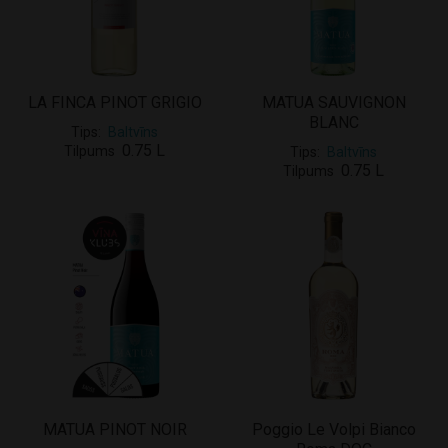
LA FINCA PINOT GRIGIO
MATUA SAUVIGNON
BLANC
Tips
Baltvīns
0.75 L
Tilpums
Tips
Baltvīns
0.75 L
Tilpums
MATUA PINOT NOIR
Poggio Le Volpi Bianco