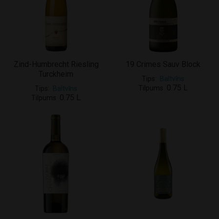
Zind-Humbrecht Riesling
19 Crimes Sauv Block
Turckheim
Tips
Baltvīns
0.75 L
Tilpums
Tips
Baltvīns
0.75 L
Tilpums