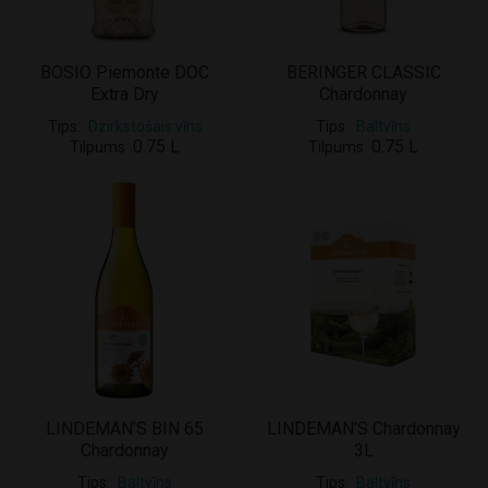
BOSIO Piemonte DOC
BERINGER CLASSIC
Extra Dry
Chardonnay
Tips
Dzirkstošais vīns
Tips
Baltvīns
0.75 L
0.75 L
Tilpums
Tilpums
LINDEMAN’S BIN 65
LINDEMAN’S Chardonnay
Chardonnay
3L
Tips
Baltvīns
Tips
Baltvīns