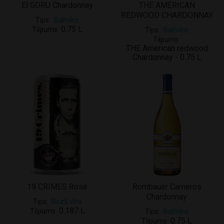
El GORU Chardonnay
THE AMERICAN
REDWOOD CHARDONNAY
Tips
Baltvīns
0.75 L
Tilpums
Tips
Baltvīns
Tilpums
THE American redwood
Chardonnay - 0.75 L
19 CRIMES Rosé
Rombauer Carneros
Chardonnay
Tips
Rozā vīns
0.187 L
Tilpums
Tips
Baltvīns
0.75 L
Tilpums