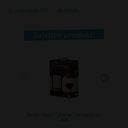
Lejupielādēt PDF
Printēt
Saistītie produkti
Roche Mazet Cabernet Sauvignon 3L
Roche
BIB