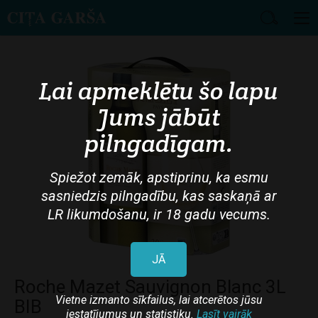
Skip
to
main
Lai apmeklētu šo lapu
content
Jums jābūt
pilngadīgam.
Spiežot zemāk, apstiprinu, ka esmu
sasniedzis pilngadību, kas saskaņā ar
LR likumdošanu, ir 18 gadu vecums.
JĀ
Roche Mazet Sauvignon Blanc 3L
Vietne izmanto sīkfailus, lai atcerētos jūsu
BIB
iestatījumus un statistiku.
Lasīt vairāk