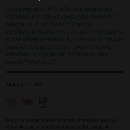
Roche Mazet ir PAYS dO’c vīna kategorijas
vēstnesis, kas nāk no Languedoc-Roussillon
reģiona, un ir zīmols Nr. 1 Francijā.
Pārdotākais franču vīns pasaulē! (IWSR 2021).
Roche Mazet dinamiski augošs zīmols Latvijas
tirgū, kas trīs gadu laikā ir spējis veiksmīgi
attīstīties un kļūt par Nr. 2 Francijas vīna
zīmolu (IWSR 2023).
Tilpums
3 L BIB
Svaigs un elegants baltvīns ar izteiktiem balto ziedu un
eksotisko augļu aromātiem. Sabalansēts, svaigs un