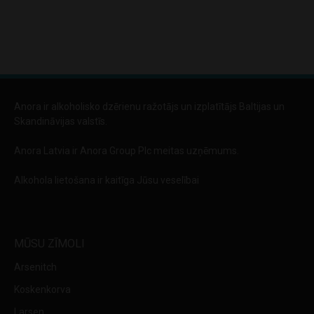
Anora ir alkoholisko dzērienu ražotājs un izplatītājs Baltijas un
Skandināvijas valstīs.
Anora Latvia ir Anora Group Plc meitas uzņēmums.
Alkohola lietošana ir kaitīga Jūsu veselībai
MŪSU ZĪMOLI
Arsenitch
Koskenkorva
Larsen