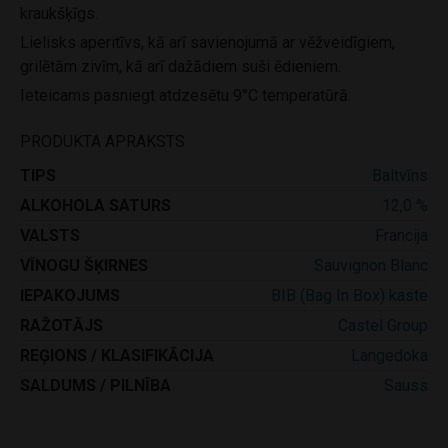
kraukšķīgs.
Lielisks aperitīvs, kā arī savienojumā ar vēžveidīgiem,
grilētām zivīm, kā arī dažādiem suši ēdieniem.
Ieteicams pasniegt atdzesētu 9°C temperatūrā.
PRODUKTA APRAKSTS
TIPS
Baltvīns
ALKOHOLA SATURS
12,0 %
VALSTS
Francija
VĪNOGU ŠĶIRNES
Sauvignon Blanc
IEPAKOJUMS
BIB (Bag In Box) kaste
RAŽOTĀJS
Castel Group
REĢIONS / KLASIFIKĀCIJA
Langedoka
SALDUMS / PILNĪBA
Sauss