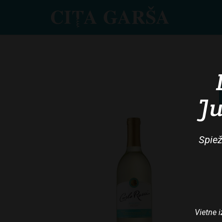
Skip
to
main
content
Ju
Spiež
Vietne i