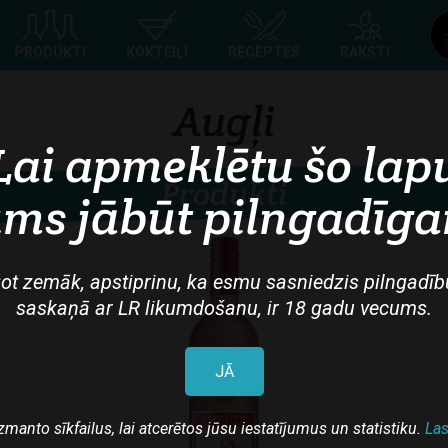
Top
PRODUKTI
KOKTEIĻI
RECEPTES
RAKSTI
navigation
Augļi
Lai apmeklētu šo lap
Produkti
ms jābūt pilngadīg
ot zemāk, apstiprinu, ka esmu sasniedzis pilngadīb
saskaņā ar LR likumdošanu, ir 18 gadu vecums.
JĀ
zmanto sīkfailus, lai atcerētos jūsu iestatījumus un statistiku.
Las