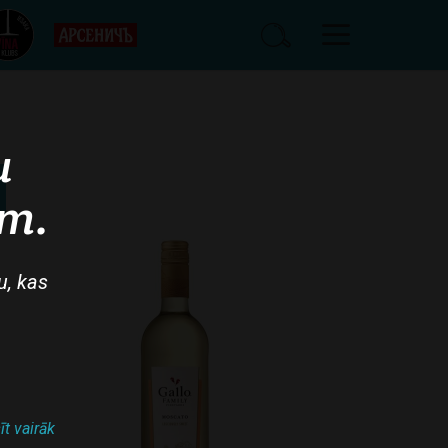
u
am.
u, kas
īt vairāk