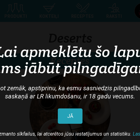
Top
PRODUKTI
KOKTEIĻI
RECEPTES
RAKSTI
navigation
Deserts
Lai apmeklētu šo lap
Receptes
ms jābūt pilngadīg
ot zemāk, apstiprinu, ka esmu sasniedzis pilngadīb
saskaņā ar LR likumdošanu, ir 18 gadu vecums.
JĀ
zmanto sīkfailus, lai atcerētos jūsu iestatījumus un statistiku.
Las