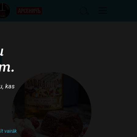
u
am.
u, kas
īt vairāk