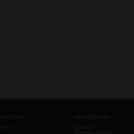
ŪSU ZĪMOLI
PAR UZŅĒMUMU
senitch
Cita Garša
lietošanas noteikumi