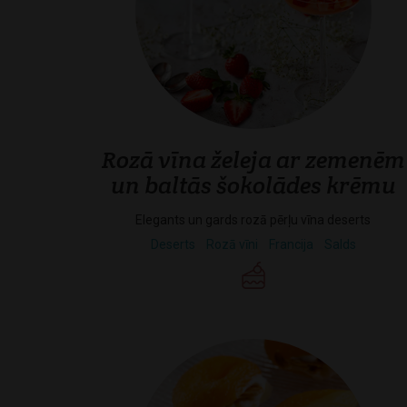
Rozā vīna želeja ar zemenēm
un baltās šokolādes krēmu
Elegants un gards rozā pērļu vīna deserts
Deserts
Rozā vīni
Francija
Salds