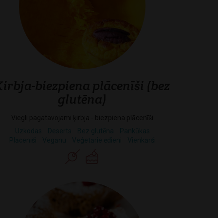
Ķirbja-biezpiena plācenīši (bez
glutēna)
Viegli pagatavojami ķirbja - biezpiena plācenīši
Uzkodas
Deserts
Bez glutēna
Pankūkas
Plācenīši
Vegānu
Veģetārie ēdieni
Vienkārši