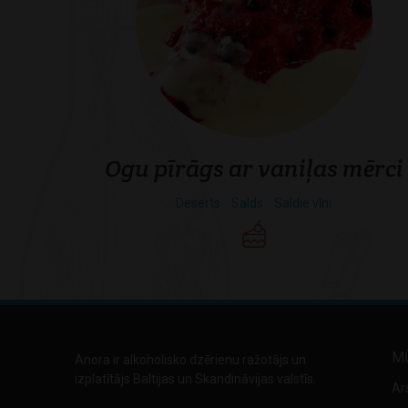
Ogu pīrāgs ar vaniļas mērci
Deserts
Salds
Saldie vīni
M
Anora ir alkoholisko dzērienu ražotājs un
izplatītājs Baltijas un Skandināvijas valstīs.
Ar