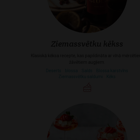
Ziemassvētku kēkss
Klasiskā kēksa recepte, kas papildināta ar vīnā mērcēti
žāvētiem augļiem.
Deserts
blossa
Salds
Blossa karstvīns
Ziemassvētku saldumi
Kēks