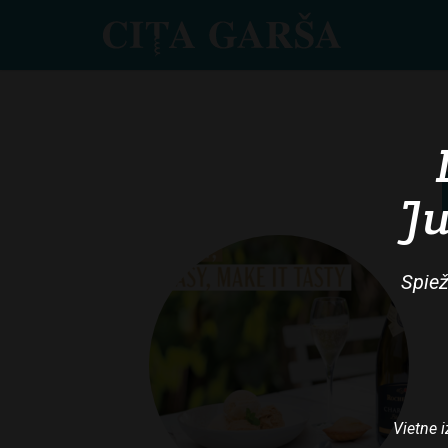
Skip
to
main
content
Ju
Spiež
Vietne i