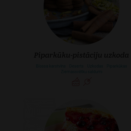
Piparkūku-pistāciju uzkoda
Blossa karstvīns
Deserts
Uzkodas
Piparkūkas
Ziemassvētku saldumi