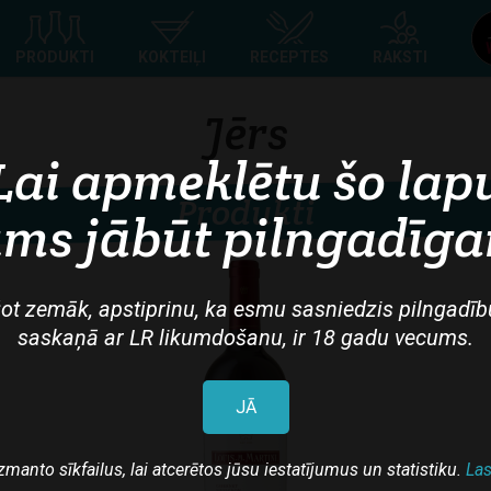
Top
PRODUKTI
KOKTEIĻI
RECEPTES
RAKSTI
navigation
Jērs
Lai apmeklētu šo lap
Produkti
ms jābūt pilngadīg
ot zemāk, apstiprinu, ka esmu sasniedzis pilngadīb
saskaņā ar LR likumdošanu, ir 18 gadu vecums.
JĀ
zmanto sīkfailus, lai atcerētos jūsu iestatījumus un statistiku.
Las