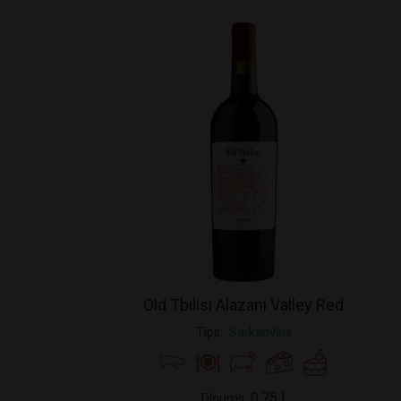
Old Tbilisi Alazani Valley Red
Tips
Sarkanvīns
0.75 L
Tilpums