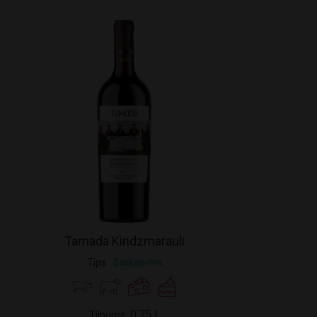
Tamada Kindzmarauli
Tips
Sarkanvīns
0.75 L
Tilpums