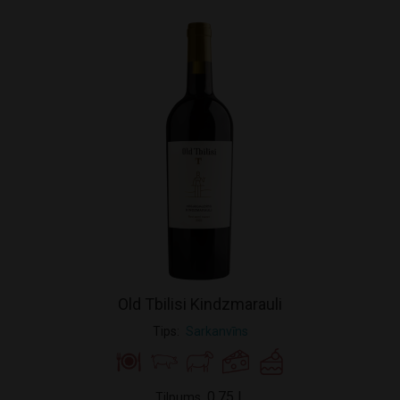
Old Tbilisi Kindzmarauli
Tips
Sarkanvīns
0.75 L
Tilpums