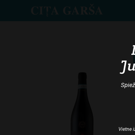
Skip
to
main
content
Ju
Spiež
Vietne i