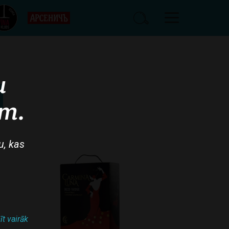
u
am.
u, kas
īt vairāk