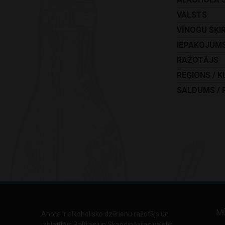
VALSTS
VĪNOGU ŠĶI
IEPAKOJUM
RAŽOTĀJS
REĢIONS / K
SALDUMS / 
M
Anora ir alkoholisko dzērienu ražotājs un
izplatītājs Baltijas un Skandināvijas valstīs.