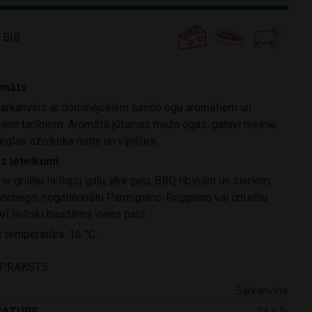
 BIB
omāts
sarkanvīns ar dominējošiem tumšo ogu aromātiem un
iem tanīniem. Aromātā jūtamas meža ogas, gatavi melnie
vieglas ozolkoka notis un vijolītes.
s ieteikumi
 ar grilētu liellopu gaļu, jēra gaļu, BBQ ribiņām un sieriem,
chego, nogatavinātu Parmigiano-Reggiano vai izturētu
rī lieliski baudāms viens pats.
temperatūra: 16 °C.
APRAKSTS
Sarkanvīns
SATURS
13,5 %