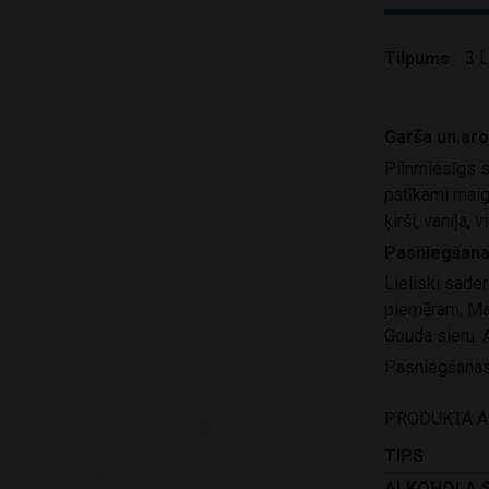
Tilpums
3 L
Garša un ar
Pilnmiesīgs 
patīkami maig
ķirši, vaniļa, 
Pasniegšana
Lieliski sader
piemēram, Man
Gouda sieru. A
Pasniegšanas 
PRODUKTA 
TIPS
ALKOHOLA 