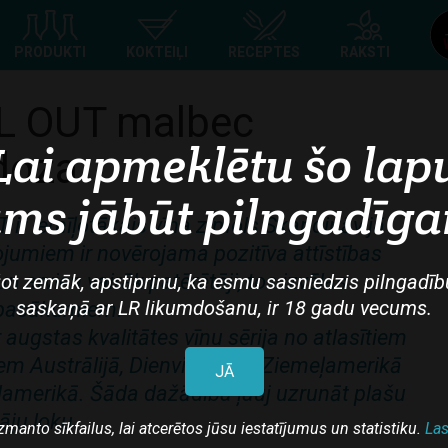
Top
PRODUKTI
KOKTEIĻI
RECEPTES
RAKSTI
navigation
L OUT malbec
Lai apmeklētu šo lap
doza
ms jābūt pilngadīg
 ir iemīļotākais vīna zīmols Skandināvijā
jumiem ir novērojama pozitīva attīstības
n arvien vairāk patērētāji, tos izvēlas
ot zemāk, apstiprinu, ka esmu sasniedzis pilngadīb
saskaņā ar LR likumdošanu, ir 18 gadu vecums.
 pasākumiem.
ir augstas kvalitātes vīnu sērija no atlasītiem
em Austrālijā, Dienvidāfrikā, Ziemeļamerikā
JĀ
damerikā. Šāda dažādība ļauj uzrunāt plašu
tāju loku
zmanto sīkfailus, lai atcerētos jūsu iestatījumus un statistiku.
Las