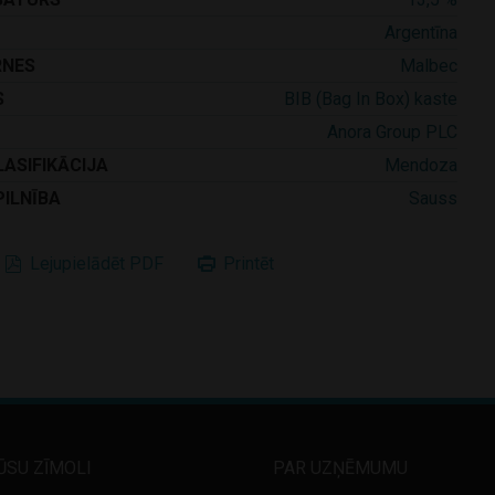
Argentīna
RNES
Malbec
S
BIB (Bag In Box) kaste
Anora Group PLC
LASIFIKĀCIJA
Mendoza
PILNĪBA
Sauss
Lejupielādēt PDF
Printēt
ŪSU ZĪMOLI
PAR UZŅĒMUMU