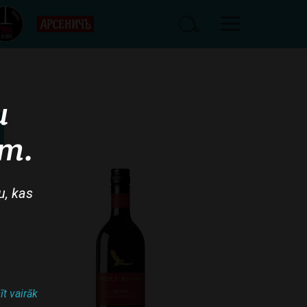
u
am.
u, kas
īt vairāk