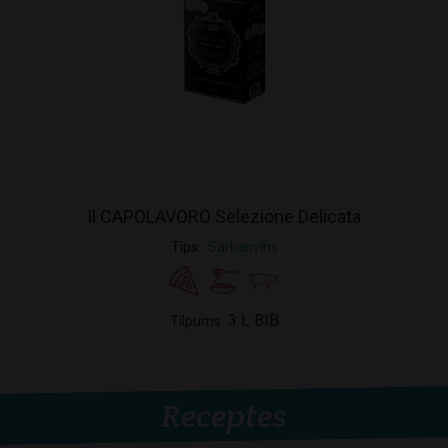
Il CAPOLAVORO Selezione Delicata
Tips
Sarkanvīns
3 L BIB
Tilpums
Receptes