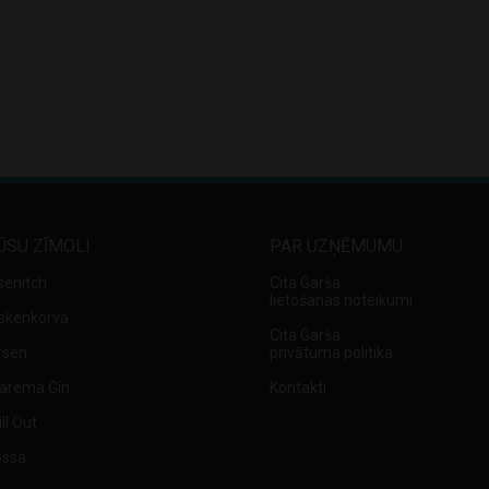
ŪSU ZĪMOLI
PAR UZŅĒMUMU
senitch
Cita Garša
lietošanas noteikumi
skenkorva
Cita Garša
rsen
privātuma politika
arema Gin
Kontakti
ll Out
ossa