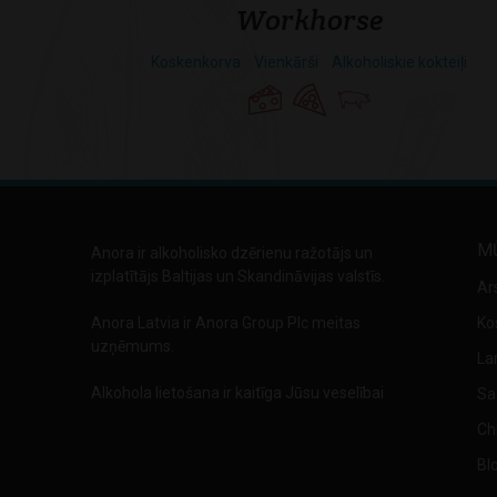
Workhorse
Koskenkorva
Vienkārši
Alkoholiskie kokteiļi
M
Anora ir alkoholisko dzērienu ražotājs un
izplatītājs Baltijas un Skandināvijas valstīs.
Ar
Anora Latvia ir Anora Group Plc meitas
Ko
uzņēmums.
La
Alkohola lietošana ir kaitīga Jūsu veselībai
Sa
Chi
Bl