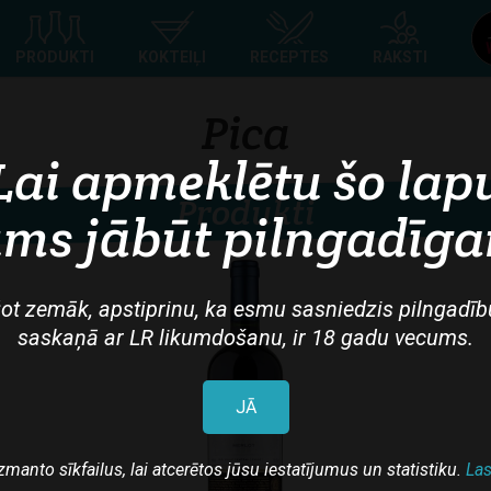
Top
PRODUKTI
KOKTEIĻI
RECEPTES
RAKSTI
navigation
Pica
Lai apmeklētu šo lap
Produkti
ms jābūt pilngadīg
ot zemāk, apstiprinu, ka esmu sasniedzis pilngadīb
saskaņā ar LR likumdošanu, ir 18 gadu vecums.
JĀ
zmanto sīkfailus, lai atcerētos jūsu iestatījumus un statistiku.
Las