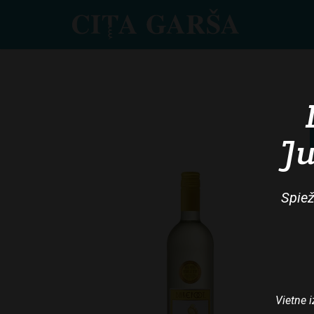
Skip
to
main
content
Ju
Spiež
Vietne i