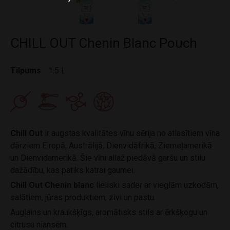
CHILL OUT Chenin Blanc Pouch
Tilpums
1.5 L
Chill Out
ir augstas kvalitātes vīnu sērija no atlasītiem vīna
dārziem Eiropā, Austrālijā, Dienvidāfrikā, Ziemeļamerikā
un Dienvidamerikā. Šie vīni allaž piedāvā garšu un stilu
dažādību, kas patiks katrai gaumei.
Chill Out Chenin blanc
lieliski sader ar vieglām uzkodām,
salātiem, jūras produktiem, zivi un pastu.
Augļains un kraukšķīgs, aromātisks stils ar ērkšķogu un
citrusu niansēm.