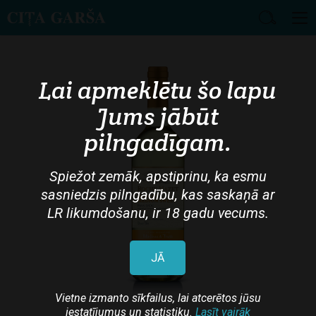
Skip
to
main
Lai apmeklētu šo lapu
content
Jums jābūt
pilngadīgam.
Spiežot zemāk, apstiprinu, ka esmu
sasniedzis pilngadību, kas saskaņā ar
LR likumdošanu, ir 18 gadu vecums.
JĀ
Vietne izmanto sīkfailus, lai atcerētos jūsu
iestatījumus un statistiku.
Lasīt vairāk