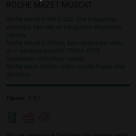
ROCHE MAZET MUSCAT
Roche Mazet ir PAYS dO’c vīna kategorijas
vēstnesis, kas nāk no Languedoc-Roussillon
reģiona.
Roche Mazet ir zīmols, kas rūpējas par dabu
un ir saņēmis prestižo TERRA VITIS
Susainable Viticulture medaļu.
Roche Maze zīmolu radījis Castel Freres vīna
darītavas .
Tilpums
0.75 L
Vīns tiek pagatavots ar Tradicionālo vīna darīšanas metodi