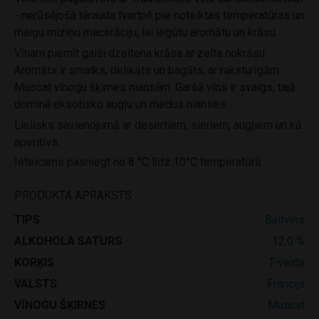
- nerūsējošā tērauda tvertnē pie noteiktas temperatūras un
maigu miziņu macerāciju, lai iegūtu aromātu un krāsu.
Vīnam piemīt gaiši dzeltena krāsa ar zelta nokrāsu.
Aromāts ir smalks, delikāts un bagāts, ar raksturīgām
Muscat vīnogu šķirnes niansēm. Garšā vīns ir svaigs, tajā
dominē eksotisko augļu un medus nianses.
Lielisks savienojumā ar desertiem, sieriem, augļiem un kā
aperitīvs.
Ieteicams pasniegt no 8 °C līdz 10°C temperatūrā.
PRODUKTA APRAKSTS
TIPS
Baltvīns
ALKOHOLA SATURS
12,0 %
KORĶIS
T-veida
VALSTS
Francija
VĪNOGU ŠĶIRNES
Muscat