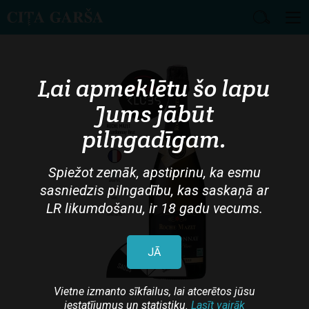
Skip
to
main
Lai apmeklētu šo lapu
content
Jums jābūt
pilngadīgam.
Spiežot zemāk, apstiprinu, ka esmu
sasniedzis pilngadību, kas saskaņā ar
LR likumdošanu, ir 18 gadu vecums.
JĀ
Vietne izmanto sīkfailus, lai atcerētos jūsu
iestatījumus un statistiku.
Lasīt vairāk