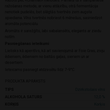
Ražots pēc «Charmat» metodes. Pamatā tā ir šampanieša
ražošanas metode, ar vienu atšķirību, otrā fermentācija
nenotiek pudelēs, bet slēgtās tvertnēs zem augsta
spiediena. Vīns tvertnēs nobriest 6 mēnešus, sasniedzot
aromāta potenciālu.
Aromāts ir sarežģīts, labi sabalansēts, elegants ar ziedu
notīm.
Pasniegšanas ieteikumi
Lielisks kā aperitīvs, kā arī savienojumā ar Foie Gras, zivju
ēdieniem, ēdieniem no baltās gaļas, sieriem un ar
desertiem.
Ieteicams pasniegt atdzesētu līdz 7-9°C.
PRODUKTA APRAKSTS
TIPS
Dzirkstošais vīns
ALKOHOLA SATURS
12,0 %
KORĶIS
Korķis