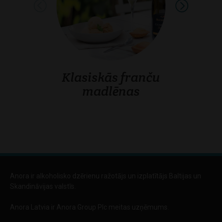
Klasiskās franču
Nicas s
madlēnas
Anora ir alkoholisko dzērienu ražotājs un izplatītājs Baltijas un
Skandināvijas valstīs.
Anora Latvia ir Anora Group Plc meitas uzņēmums.