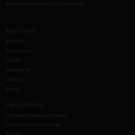
Alkohola lietošana ir kaitīga Jūsu veselībai
MŪSU ZĪMOLI
Arsenitch
Koskenkorva
Larsen
Saarema Gin
Chill Out
Blossa
PAR UZŅĒMUMU
Cita Garša lietošanas noteikumi
Cita Garša privātuma politika
Kontakti