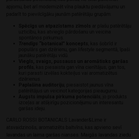
apjomu, bet arī modernizēt vīna plauktu piedāvājumu un
padarīt to pievilcīgāku jaunām patērētāju grupām:
Spēcīgs un atpazīstams zīmols
ar plašu patērētāju
uzticību, kas atvieglo pārdošanu un veicina
spontānos pirkumus.
Trendīgs
“
botanical
” koncepts
, kas šobrīd ir
populārs gan dzērienu, gan
lifestyle
segmentā, īpaši
jaunāku patērētāju vidū.
Viegls, svaigs,
pussauss
un aromātisks garšas
profils
, kas piesaista gan vīna cienītājus, gan tos,
kuri parasti izvēlas kokteiļus vai aromatizētus
dzērienus.
Paplašina auditoriju
, piesaistot jaunus vīna
patērētājus un veicinot kategorijas pieaugumu.
Augsts impulsa pirkuma potenciāls
, jo produkts
izceļas ar atšķirīgu pozicionējumu un interesantu
garšas ideju.
CARLO ROSSI BOTANICALS Lavander&Lime ir
atsvaidzinošs, aromatizēts baltvīns, kas apvieno sevī
lavandas un laima garšas nianses. Maigās lavandas ziedu