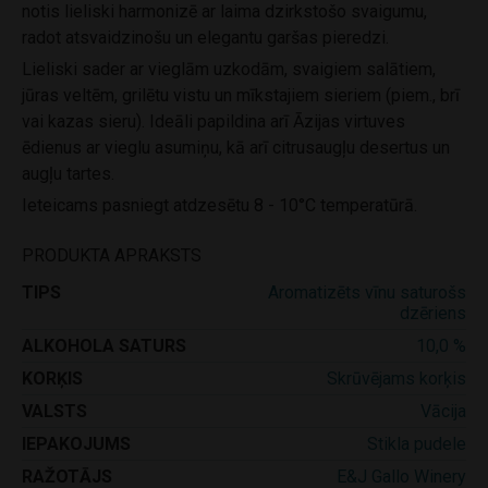
notis lieliski harmonizē ar laima dzirkstošo svaigumu,
radot atsvaidzinošu un elegantu garšas pieredzi.
Lieliski sader ar vieglām uzkodām, svaigiem salātiem,
jūras veltēm, grilētu vistu un mīkstajiem sieriem (piem., brī
vai kazas sieru). Ideāli papildina arī Āzijas virtuves
ēdienus ar vieglu asumiņu, kā arī citrusaugļu desertus un
augļu tartes.
Ieteicams pasniegt atdzesētu 8 - 10°C temperatūrā.
PRODUKTA APRAKSTS
TIPS
Aromatizēts vīnu saturošs
dzēriens
ALKOHOLA SATURS
10,0 %
KORĶIS
Skrūvējams korķis
VALSTS
Vācija
IEPAKOJUMS
Stikla pudele
RAŽOTĀJS
E&J Gallo Winery