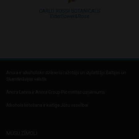
CARLO ROSSI BOTANICALS
Carlo Ross
Elderflower&Rose
Anora ir alkoholisko dzērienu ražotājs un izplatītājs Baltijas un
Skandināvijas valstīs.
Anora Latvia ir Anora Group Plc meitas uzņēmums.
Alkohola lietošana ir kaitīga Jūsu veselībai
MŪSU ZĪMOLI