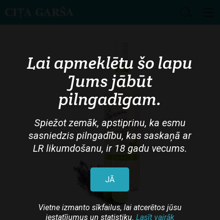
Skip
to
main
Lai apmeklētu šo lapu
content
Jums jābūt
pilngadīgam.
Spiežot zemāk, apstiprinu, ka esmu
sasniedzis pilngadību, kas saskaņā ar
LR likumdošanu, ir 18 gadu vecums.
JĀ
Vietne izmanto sīkfailus, lai atcerētos jūsu
iestatījumus un statistiku.
Lasīt vairāk