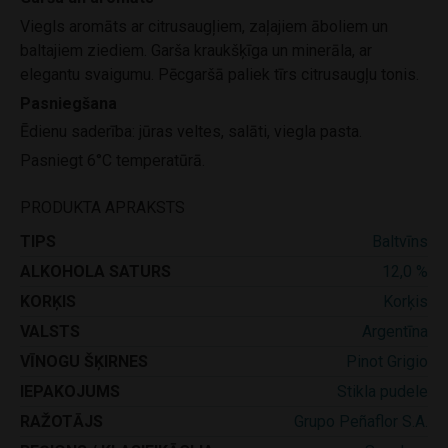
Viegls aromāts ar citrusaugļiem, zaļajiem āboliem un
baltajiem ziediem. Garša kraukšķīga un minerāla, ar
elegantu svaigumu. Pēcgaršā paliek tīrs citrusaugļu tonis.
Pasniegšana
Ēdienu saderība: jūras veltes, salāti, viegla pasta.
Pasniegt 6°C temperatūrā.
PRODUKTA APRAKSTS
TIPS
Baltvīns
ALKOHOLA SATURS
12,0 %
KORĶIS
Korķis
VALSTS
Argentīna
VĪNOGU ŠĶIRNES
Pinot Grigio
IEPAKOJUMS
Stikla pudele
RAŽOTĀJS
Grupo Peñaflor S.A.