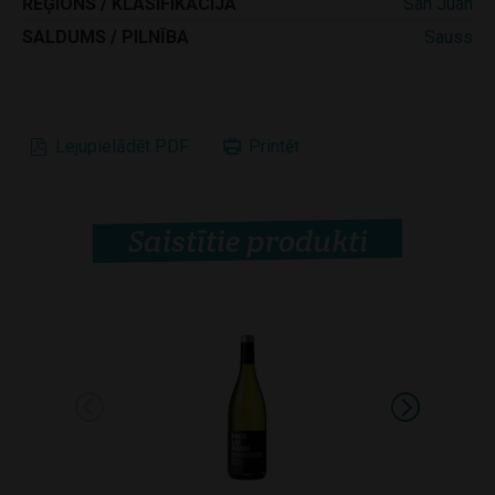
REĢIONS / KLASIFIKĀCIJA
San Juan
SALDUMS / PILNĪBA
Sauss
Lejupielādēt PDF
Printēt
Saistītie produkti