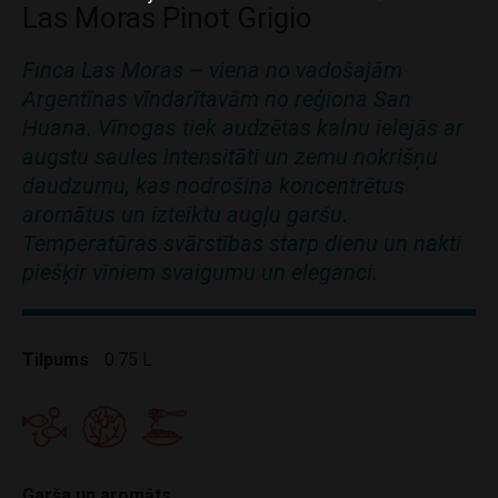
Las Moras Pinot Grigio
Finca Las Moras – viena no vadošajām
Argentīnas vīndarītavām no reģiona San
Huana. Vīnogas tiek audzētas kalnu ielejās ar
augstu saules intensitāti un zemu nokrišņu
daudzumu, kas nodrošina koncentrētus
aromātus un izteiktu augļu garšu.
Temperatūras svārstības starp dienu un nakti
piešķir vīniem svaigumu un eleganci.
Tilpums
0.75 L
Garša un aromāts