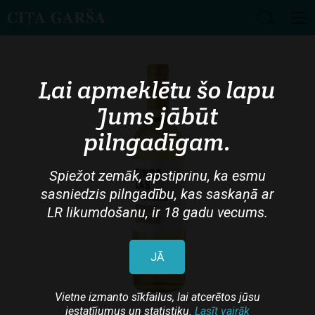
Skip
to
main
Lai apmeklētu šo lapu
content
Jums jābūt
pilngadīgam.
Spiežot zemāk, apstiprinu, ka esmu
sasniedzis pilngadību, kas saskaņā ar
LR likumdošanu, ir 18 gadu vecums.
JĀ
Vietne izmanto sīkfailus, lai atcerētos jūsu
iestatījumus un statistiku.
Lasīt vairāk