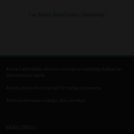
Las Moras Barrel Select Chardonnay
Las
Anora ir alkoholisko dzērienu ražotājs un izplatītājs Baltijas un
Skandināvijas valstīs.
Anora Latvia ir Anora Group Plc meitas uzņēmums.
Alkohola lietošana ir kaitīga Jūsu veselībai
MŪSU ZĪMOLI