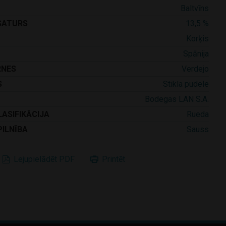
Baltvīns
SATURS
13,5 %
Korķis
Spānija
RNES
Verdejo
S
Stikla pudele
Bodegas LAN S.A.
LASIFIKĀCIJA
Rueda
PILNĪBA
Sauss
Lejupielādēt PDF
Printēt