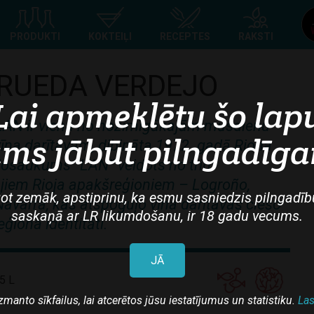
Top
PRODUKTI
KOKTEIĻI
RECEPTES
RAKSTI
navigation
RUEDA VERDEJO
Lai apmeklētu šo lap
AN ir viena no nozīmīgākajām mūsdienu
ms jābūt pilngadīg
vīna darītavām, dibināta 1972. gadā Rioha
Nosaukums “LAN” veidots no trim
ajiem Rioja apakšreģioniem – Logroño,
ot zemāk, apstiprinu, ka esmu sasniedzis pilngadīb
avarra, kas atspoguļo vīna darītavas ciešo
saskaņā ar LR likumdošanu, ir 18 gadu vecums.
eģiona identitāti.
JĀ
5 L
zmanto sīkfailus, lai atcerētos jūsu iestatījumus un statistiku.
Las