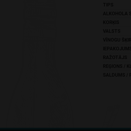
TIPS
ALKOHOLA 
KORĶIS
VALSTS
VĪNOGU ŠĶI
IEPAKOJUM
RAŽOTĀJS
REĢIONS / K
SALDUMS / 