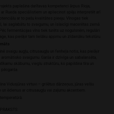
rojekts paplašina darītavas kompetenci ārpus Rioja,
ar Rueda speciālistiem un apliecinot spēju interpretēt arī
otenciālu ar to pašu kvalitātes pieeju. Vīnogas tiek
ī, lai saglabātu to svaigumu, un īslaicīgi macerētas zemā
Pēc fermentācijas vīns tiek turēts uz nogulsnēm, regulāri
age, kas piešķir tam lielāku apjomu un zīdaināku tekstūru.
omāts
ē svaigu augļu, citrusaugļu un fenheļa notis, kas piešķir
u aromātisko svaigumu. Garša ir dzīvīga un sabalansēta,
atīkamu skābumu, vieglu struktūru, ko papildina tīra un
 pēcgarša.
a
dina Vidusjūras virtuvi – grilētus dārzeņus, jūras velšu
e un ēdienus ar citrusaugļu vai zaļumu akcentiem.
 temperatūrā.
APRAKSTS