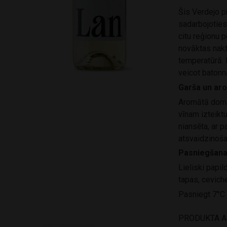
Šis Verdejo p
sadarbojoties 
citu reģionu p
novāktas nakt
temperatūrā. 
veicot batonn
Garša un ar
Aromātā domin
vīnam izteikt
niansēta, ar p
atsvaidzinoša
Pasniegšan
Lieliski papil
tapas, cevich
Pasniegt 7°C
PRODUKTA 