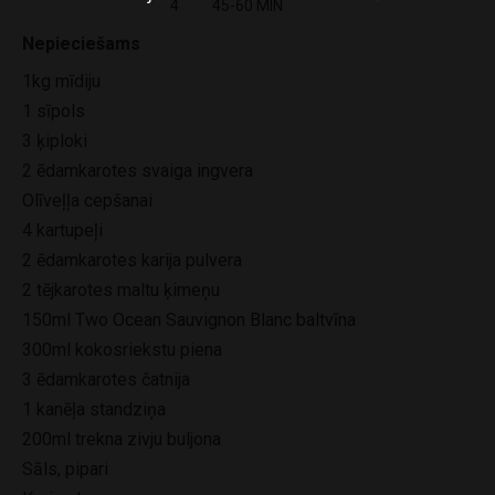
4
45-60 MIN
Nepieciešams
1kg mīdiju
1 sīpols
3 ķiploki
2 ēdamkarotes svaiga ingvera
Olīveļļa cepšanai
4 kartupeļi
2 ēdamkarotes karija pulvera
2 tējkarotes maltu ķimeņu
150ml Two Ocean Sauvignon Blanc baltvīna
300ml kokosriekstu piena
3 ēdamkarotes čatnija
1 kanēļa standziņa
200ml trekna zivju buljona
Sāls, pipari