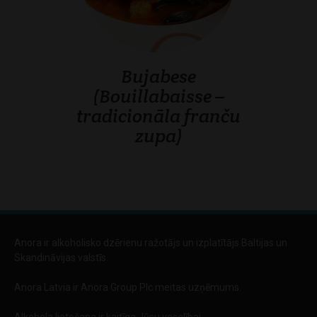
Bujabese
(Bouillabaisse –
tradicionāla franču
zupa)
Anora ir alkoholisko dzērienu ražotājs un izplatītājs Baltijas un
Skandināvijas valstīs.
Anora Latvia ir Anora Group Plc meitas uzņēmums.