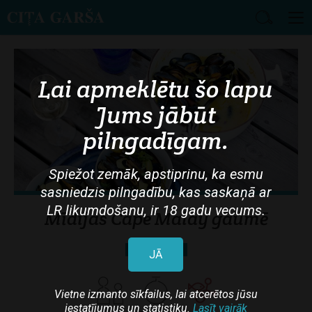
Skip
to
main
Lai apmeklētu šo lapu
content
Jums jābūt
pilngadīgam.
Spiežot zemāk, apstiprinu, ka esmu
sasniedzis pilngadību, kas saskaņā ar
LR likumdošanu, ir 18 gadu vecums.
Mīdijas Cape Malay gaumē
Jūras veltes
JĀ
Vietne izmanto sīkfailus, lai atcerētos jūsu
iestatījumus un statistiku.
Lasīt vairāk