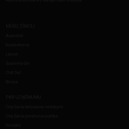
Alkohola lietošana ir kaitīga Jūsu veselībai
MŪSU ZĪMOLI
Arsenitch
Koskenkorva
Larsen
Saarema Gin
Chill Out
Blossa
PAR UZŅĒMUMU
Cita Garša lietošanas noteikumi
Cita Garša privātuma politika
Kontakti