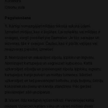
Koriandrs
Citronu sula
Pagatavošana
1.
Kārtīgi nomazgājiet mīdijas tekošā aukstā ūdenī.
Izmetiet mīdijas, kas ir bojātas. Lai noteiktu, vai mīdijas ir
svaigas, viegli piesitiet pie čaumalas. Ja tās saraujas un
aizveras, tās ir svaigas. Čaulas, kas ir pārāk vaļīgas vai
neaizveras piesitot, izmetiet.
2.
Nomizojiet un sakapājiet sīpolu, ķiploku un ingveru.
Nomizojiet kartupeļus un sagrieziet kubiciņos. Katlā
uzkarsējiet olīveļļu un pievienojiet sīpolu, ķiploku, ingveru,
kartupeļus, karija pulveri un maltas ķimenes. Mazliet
uzkarsējiet un tad pievienojiet baltvīnu, zivju buljonu, čatniju
kokosriekstu pienu un kanēļa standziņu. Pēc garšas
pievienojiet sāli un piparus.
3.
Vāriet, līdz kartupeļi kļūst mīksti. Pievienojiet katlā
mīdijas. Uzlieciet katlam vāku un vāriet mīdijas divas