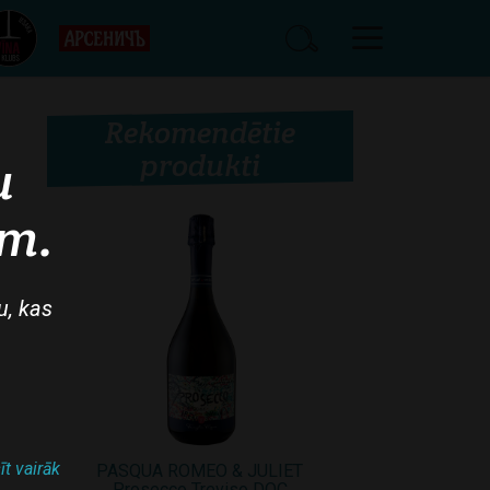
Rekomendētie
produkti
u
am.
u, kas
īt vairāk
PASQUA ROMEO & JULIET
Prosecco Treviso DOC