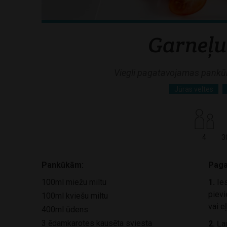
Garneļu
Viegli pagatavojamas pankūk
Jūras veltes
4
3
Pankūkām:
Paga
100ml miežu miltu
1.
Ies
pievi
100ml kviešu miltu
vai e
400ml ūdens
3 ēdamkarotes kausēta sviesta
2.
Ļau