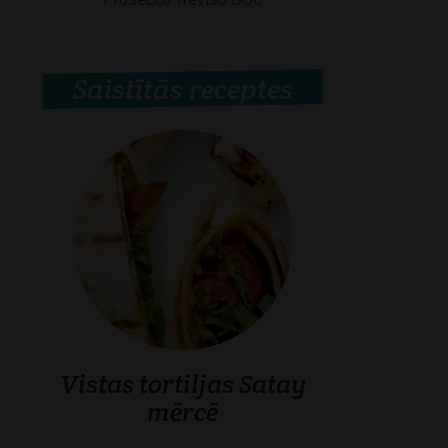
Saistītās receptes
Vistas tortiljas Satay
mērcē