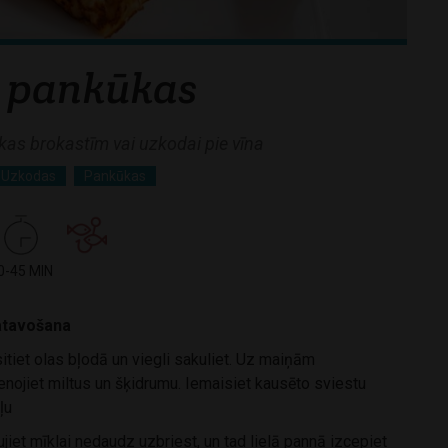
 pankūkas
as brokastīm vai uzkodai pie vīna
Uzkodas
Pankūkas
0-45 MIN
tavošana
itiet olas bļodā un viegli sakuliet. Uz maiņām
enojiet miltus un šķidrumu. Iemaisiet kausēto sviestu
ļļu
jiet mīklai nedaudz uzbriest, un tad lielā pannā izcepiet