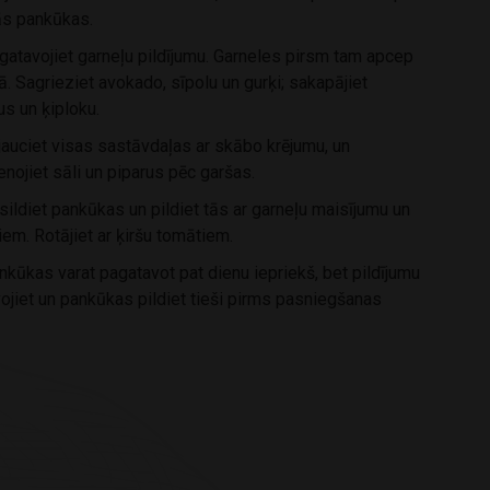
ās pankūkas.
atavojiet garneļu pildījumu. Garneles pirsm tam apcep
ā. Sagrieziet avokado, sīpolu un gurķi; sakapājiet
us un ķiploku.
auciet visas sastāvdaļas ar skābo krējumu, un
enojiet sāli un piparus pēc garšas.
ildiet pankūkas un pildiet tās ar garneļu maisījumu un
iem. Rotājiet ar ķiršu tomātiem.
kūkas varat pagatavot pat dienu iepriekš, bet pildījumu
ojiet un pankūkas pildiet tieši pirms pasniegšanas