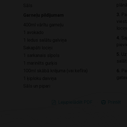
plān
Sāls
3.
Pag
Garneļu pildījumam
viest
400ml vārītu garneļu
lociņ
1 avokado
4.
Saj
1 ledus salātu galviņa
pievi
Sakapāti lociņi
5.
Uzs
1 sarkanais sīpols
salāt
1 marinēts gurķis
100ml skābā krējuma (vai kefīra)
6.
Pan
gatav
1 ķiploku daiviņa
Sāls un pipari
Lejupielādēt PDF
Printēt