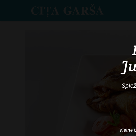
Skip
to
main
content
Ju
Spiež
Vietne i