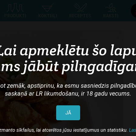
Top
PRODUKTI
KOKTEIĻI
RECEPTES
RAKSTI
navigation
Lai apmeklētu šo lap
ms jābūt pilngadīg
ot zemāk, apstiprinu, ka esmu sasniedzis pilngadīb
saskaņā ar LR likumdošanu, ir 18 gadu vecums.
JĀ
zmanto sīkfailus, lai atcerētos jūsu iestatījumus un statistiku.
Las