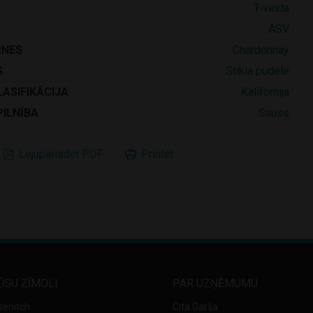
T-veida
ASV
RNES
Chardonnay
S
Stikla pudele
LASIFIKĀCIJA
Kalifornija
PILNĪBA
Sauss
Lejupielādēt PDF
Printēt
ŪSU ZĪMOLI
PAR UZŅĒMUMU
senitch
Cita Garša