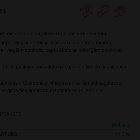
5 L
dominē zaļo ābolu, citronu miziņas un krēma toņi.
 ar persiku, nobriedušu ananāsu un melones toņiem,
 ar vieglām aprikožu, ceptu ābolu un krēmīgām ozolkoka
ums un patīkami noapaļota garša, veido lieliski sabalansētu
lagmanis ir Chardonnay vīnogas, no kurām tiek izgatavoti
 no gada tiek apbalvoti staptautiskajās izstādēs.
APRAKSTS
Baltvīns
SATURS
14,0 %