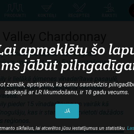
Top
PRODUKTI
KOKTEIĻI
RECEPTES
RAKSTI
navigation
 Valley Chardonnay
Lai apmeklētu šo lap
y ir vīnadarītava, kas ražo augstas
ms jābūt pilngadīg
 vīnus un ietilpst Gallo Family uzņēmuma
ly ir lielākā ģimenes vīnadarītava pasaulē,
ot zemāk, apstiprinu, ka esmu sasniedzis pilngadīb
eris Kalifornijas vīnu eksportā dažādās
saskaņā ar LR likumdošanu, ir 18 gadu vecums.
alstīs.
ly pieder 15 vīnadarītavas un vairāk kā
JĀ
nogulāju, kas ir startēģiski izvietoti dažādos
as reģionos.
zmanto sīkfailus, lai atcerētos jūsu iestatījumus un statistiku.
Las