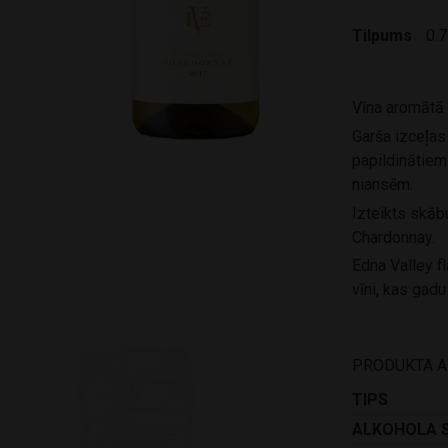
Tilpums
0.7
Vīna aromātā 
Garša izceļas
papildinātiem
niansēm.
Izteikts skāb
Chardonnay.
Edna Valley f
vīni, kas gadu
PRODUKTA 
TIPS
ALKOHOLA 