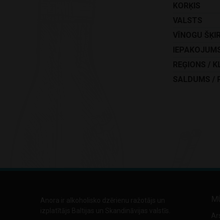
KORĶIS
VALSTS
VĪNOGU ŠĶI
IEPAKOJUM
REĢIONS / K
SALDUMS / 
M
Anora ir alkoholisko dzērienu ražotājs un
izplatītājs Baltijas un Skandināvijas valstīs.
Ar