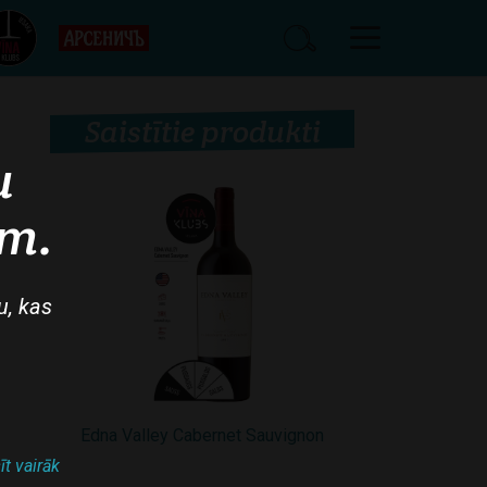
Saistītie produkti
u
am.
u, kas
Edna Valley Cabernet Sauvignon
īt vairāk