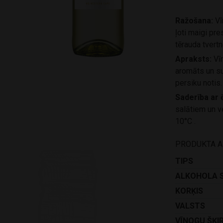
Ražošana:
Vī
ļoti maigi pr
tērauda tvert
Apraksts:
Vī
aromāts un su
persiku notis.
Saderība ar 
salātiem un v
10°C .
PRODUKTA 
TIPS
ALKOHOLA 
KORĶIS
VALSTS
VĪNOGU ŠĶI