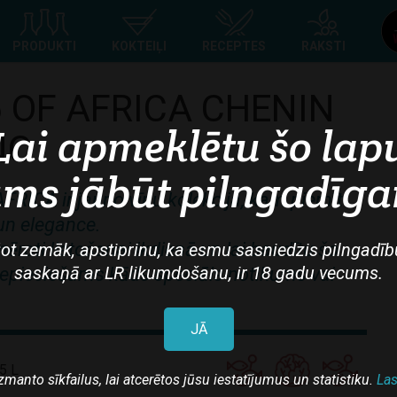
Top
PRODUKTI
KOKTEIĻI
RECEPTES
RAKSTI
navigation
5 OF AFRICA CHENIN
Lai apmeklētu šo lap
NC
ms jābūt pilngadīg
FRICA ir jauno vīnu kolekcija, kam piemīt
un elegance.
emēroti lietošanai ikdienā un lai baudītu šo
ot zemāk, apstiprinu, ka esmu sasniedzis pilngadīb
saskaņā ar LR likumdošanu, ir 18 gadu vecums.
nepieciešams kāds speciāls notikums vai
JĀ
5 L
zmanto sīkfailus, lai atcerētos jūsu iestatījumus un statistiku.
Las