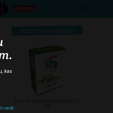
Saistītie produkti
u
am.
u, kas
BIG 5 OF AFRICA CHENIN BLANC 3L
BIB
īt vairāk