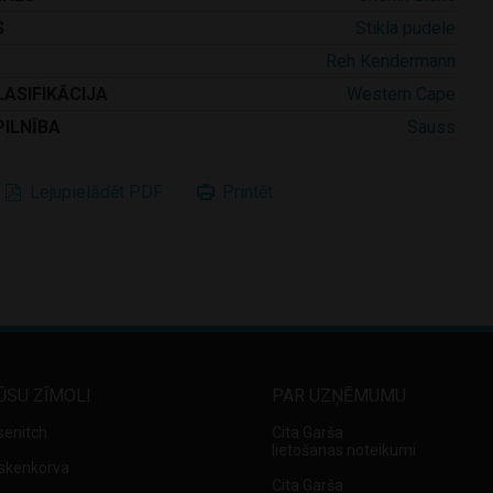
S
Stikla pudele
Reh Kendermann
LASIFIKĀCIJA
Western Cape
PILNĪBA
Sauss
Lejupielādēt PDF
Printēt
ŪSU ZĪMOLI
PAR UZŅĒMUMU
senitch
Cita Garša
lietošanas noteikumi
skenkorva
Cita Garša