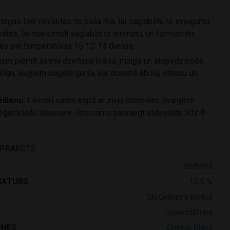
nogas tiek novāktas no paša rīta, lai saglabātu to svaigumu,
esētas, lai maksimāli saglabāt to aromātu, un fermentēts
nēs pie temperatūras 15 ° C 14 dienas.
nam piemīt salmu dzeltena krāsa, maigs un atspirdzinošs
līga, augļiem bagāta garša, kur dominē ābolu, citrusu un
ēdienu:
Lieliski sader kopā ar zivju ēdieniem, svaigiem
eģetāriešu ēdieniem. Ieteicams pasniegt atdzesētu līdz 8-
APRAKSTS
Baltvīns
SATURS
12,5 %
Skrūvējams korķis
Dienvidāfrika
RNES
Chenin Blanc