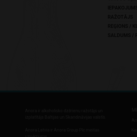
IEPAKOJUM
RAŽOTĀJS
REĢIONS / K
SALDUMS / 
M
Anora ir alkoholisko dzērienu ražotājs un
izplatītājs Baltijas un Skandināvijas valstīs.
Ar
Anora Latvia ir Anora Group Plc meitas
Ko
uzņēmums.