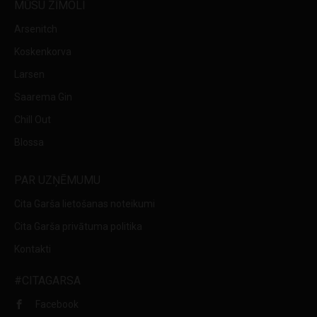
MŪSU ZĪMOLI
Arsenitch
Koskenkorva
Larsen
Saarema Gin
Chill Out
Blossa
PAR UZŅĒMUMU
Cita Garša lietošanas noteikumi
Cita Garša privātuma politika
Kontakti
#CITAGARSA
Facebook