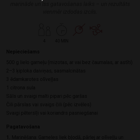
marināde un īss gatavošanas laiks – un rezultāts
vienmēr izdodas izcils.
4
40 MIN
Nepieciešams
500 g lielo garneļu (mizotas, ar vai bez čaumalas, ar astīti)
2–3 ķiploka daiviņas, sasmalcinātas
3 ēdamkarotes olīveļļas
1 citrona sula
Sāls un svaigi malti pipari pēc garšas
Čili pārslas vai svaigs čili (pēc izvēles)
Svaigi pētersīļi vai koriandrs pasniegšanai
Pagatavošana
1.
Marinēšana: Garneles liek bļodā, pārlej ar olīveļļu un