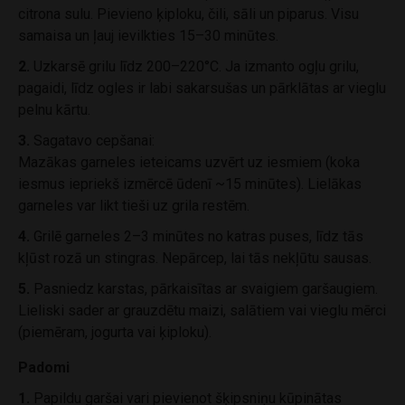
citrona sulu. Pievieno ķiploku, čili, sāli un piparus. Visu
samaisa un ļauj ievilkties 15–30 minūtes.
2.
Uzkarsē grilu līdz 200–220°C. Ja izmanto ogļu grilu,
pagaidi, līdz ogles ir labi sakarsušas un pārklātas ar vieglu
pelnu kārtu.
3.
Sagatavo cepšanai:
Mazākas garneles ieteicams uzvērt uz iesmiem (koka
iesmus iepriekš izmērcē ūdenī ~15 minūtes). Lielākas
garneles var likt tieši uz grila restēm.
4.
Grilē garneles 2–3 minūtes no katras puses, līdz tās
kļūst rozā un stingras. Nepārcep, lai tās nekļūtu sausas.
5.
Pasniedz karstas, pārkaisītas ar svaigiem garšaugiem.
Lieliski sader ar grauzdētu maizi, salātiem vai vieglu mērci
(piemēram, jogurta vai ķiploku).
Padomi
1.
Papildu garšai vari pievienot šķipsniņu kūpinātas