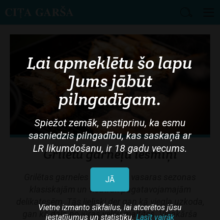
Skip
to
main
Lai apmeklētu šo lapu
content
Jums jābūt
pilngadīgam.
Spiežot zemāk, apstiprinu, ka esmu
sasniedzis pilngadību, kas saskaņā ar
LR likumdošanu, ir 18 gadu vecums.
Grilētu garneļu iesmiņi
Grilētas garneles ir viena no vasaras sezonas
JĀ
klasiskajām un visātrāk pagatavojamajām
delikatesēm. Tās lieliski der gan kā viegla uzkoda,
Vietne izmanto sīkfailus, lai atcerētos jūsu
gan kā daļa no jūras velšu maltītes. Vienkārša
iestatījumus un statistiku.
Lasīt vairāk