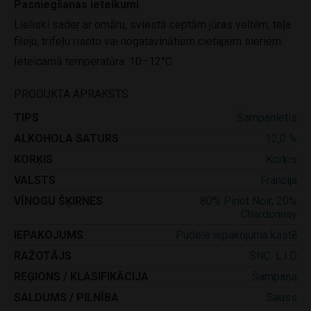
Pasniegšanas ieteikumi
Lieliski sader ar omāru, sviestā ceptām jūras veltēm, teļa
fileju, trifeļu risoto vai nogatavinātiem cietajiem sieriem.
Ieteicamā temperatūra: 10–12°C
PRODUKTA APRAKSTS
TIPS
Šampanietis
ALKOHOLA SATURS
12,0 %
KORĶIS
Korķis
VALSTS
Francija
VĪNOGU ŠĶIRNES
80% Pinot Noir, 20%
Chardonnay
IEPAKOJUMS
Pudele iepakojuma kastē
RAŽOTĀJS
SNC. L.I.D
REĢIONS / KLASIFIKĀCIJA
Šampaņa
SALDUMS / PILNĪBA
Sauss