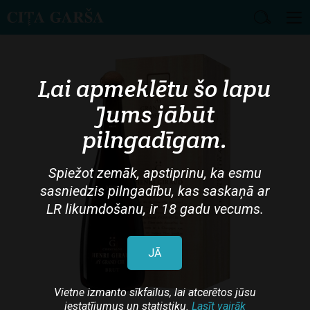
Skip
to
main
Lai apmeklētu šo lapu
content
Jums jābūt
pilngadīgam.
Spiežot zemāk, apstiprinu, ka esmu
sasniedzis pilngadību, kas saskaņā ar
LR likumdošanu, ir 18 gadu vecums.
JĀ
Vietne izmanto sīkfailus, lai atcerētos jūsu
iestatījumus un statistiku.
Lasīt vairāk