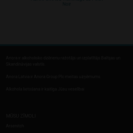
Noir
Anora ir alkoholisko dzērienu ražotājs un izplatītājs Baltijas un
Skandināvijas valstīs.
Anora Latvia ir Anora Group Plc meitas uzņēmums.
Alkohola lietošana ir kaitīga Jūsu veselībai
MŪSU ZĪMOLI
Arsenitch