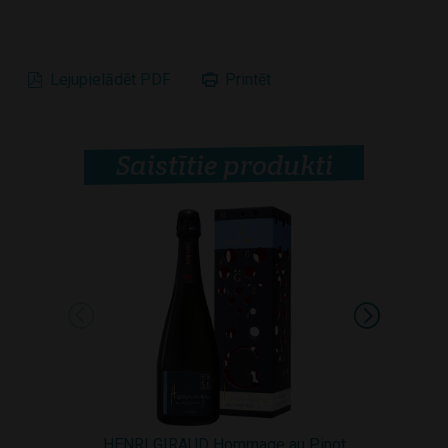
Lejupielādēt PDF
Printēt
Saistītie produkti
HENRI GIRAUD Hommage au Pinot
HENRI GI