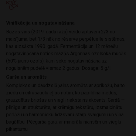
Vinifikācija un nogatavināšana
Bāzes vīns (2019. gada raža) veido aptuveni 2/3 no
maisījuma, bet 1/3 nāk no réserve perpétuelle sistēmas,
kas aizsākta 1990. gadā. Fermentācija un 12 mēnešu
nogatavināšana notiek mazās Argonnas ozolkoka mucās
(50% jauns ozols), kam seko nogatavināšana uz
nogulsnēm pudelē vismaz 2 gadus. Dosage: 5 g/l.
Garša un aromāts
Komplekss un daudzslāņains aromāts ar aprikožu, balto
ziedu un citrusaugļu eļļas notīm, ko papildina medus,
grauzdētas briošas un viegli riekstains akcents. Garšā —
pilnīgs un strukturēts, ar krēmīgu tekstūru, izsmalcinātu
perlāžu un harmonisku līdzsvaru starp svaigumu un vīna
bagātību. Pēcgarša gara, ar minerālu niansēm un vieglu
pikantumu.