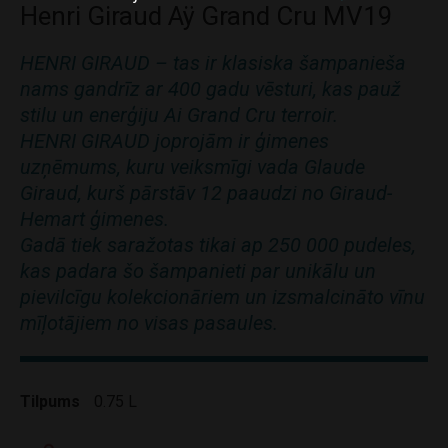
Henri Giraud Aÿ Grand Cru MV19
HENRI GIRAUD – tas ir klasiska šampanieša
nams gandrīz ar 400 gadu vēsturi, kas pauž
stilu un enerģiju Ai Grand Cru terroir.
HENRI GIRAUD joprojām ir ģimenes
uzņēmums, kuru veiksmīgi vada Glaude
Giraud, kurš pārstāv 12 paaudzi no Giraud-
Hemart ģimenes.
Gadā tiek saražotas tikai ap 250 000 pudeles,
kas padara šo šampanieti par unikālu un
pievilcīgu kolekcionāriem un izsmalcināto vīnu
mīļotājiem no visas pasaules.
Tilpums
0.75 L