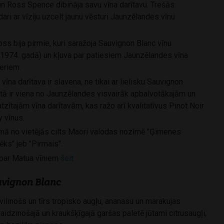
l un Ross Spence dibināja savu vīna darītavu. Trešās
ari ar vīziju uzcelt jaunu vēsturi Jaunzēlandes vīnu
Ross bija pirmie, kuri saražoja Sauvignon Blanc vīnu
1974. gadā) un kļuva par patiesiem Jaunzēlandes vīna
eriem.
īna darītava ir slavena, ne tikai ar lielisku Sauvignon
 tā ir viena no Jaunzēlandes visvairāk apbalvotākajām un
atzītajām vīna darītavām, kas ražo arī kvalitatīvus Pinot Noir
 vīnus.
mā no vietējās cilts Maori valodas nozīmē "Ģimenes
ēks" jeb "Pirmais".
 par Matua vīniem
šeit
vignon Blanc
vilinošs un tīrs tropisko augļu, ananasu un marakujas
aidzinošajā un kraukšķīgajā garšas paletē jūtami citrusaugļi,