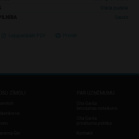
S
Stikla pudele
PILNĪBA
Sauss
Lejupielādēt PDF
Printēt
ŪSU ZĪMOLI
PAR UZŅĒMUMU
senitch
Cita Garša
lietošanas noteikumi
skenkorva
Cita Garša
rsen
privātuma politika
arema Gin
Kontakti