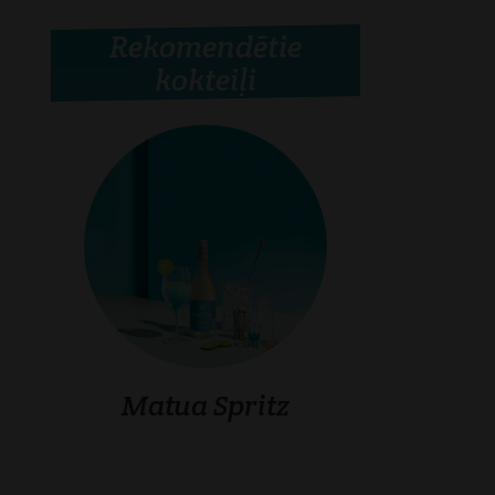
Rekomendētie
kokteiļi
Matua Spritz