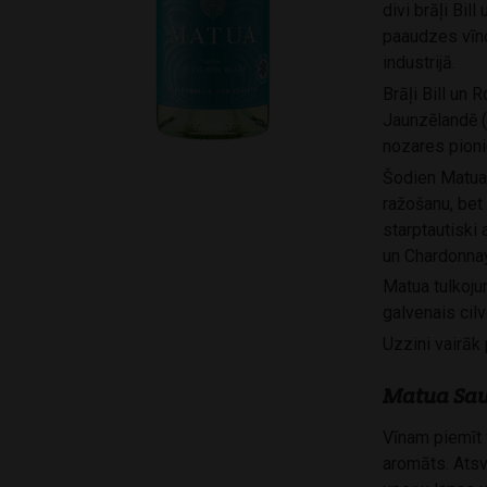
divi brāļi Bil
paaudzes vīnd
industrijā.
Brāļi Bill un 
Jaunzēlandē (
nozares pioni
Šodien Matua v
ražošanu, bet
starptautiski 
un Chardonnay
Matua tulkoju
galvenais cilv
Uzzini vairāk
Matua Sau
Vīnam piemīt 
aromāts. Atsv