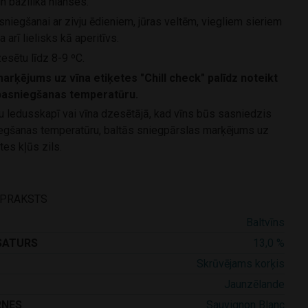
n bazilika nianses.
niegšanai ar zivju ēdieniem, jūras veltēm, viegliem sieriem
a arī lielisks kā aperitīvs.
esētu līdz 8-9 ºC.
marķējums uz vīna etiķetes "Chill check" palīdz noteikt
 pasniegšanas temperatūru.
īnu ledusskapī vai vīna dzesētājā, kad vīns būs sasniedzis
egšanas temperatūru, baltās sniegpārslas marķējums uz
tes kļūs zils.
APRAKSTS
Baltvīns
SATURS
13,0 %
Skrūvējams korķis
Jaunzēlande
RNES
Sauvignon Blanc