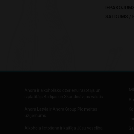
IEPAKOJUM
SALDUMS / 
M
Anora ir alkoholisko dzērienu ražotājs un
izplatītājs Baltijas un Skandināvijas valstīs.
Ar
Anora Latvia ir Anora Group Plc meitas
Ko
uzņēmums.
La
Alkohola lietošana ir kaitīga Jūsu veselībai
Sa