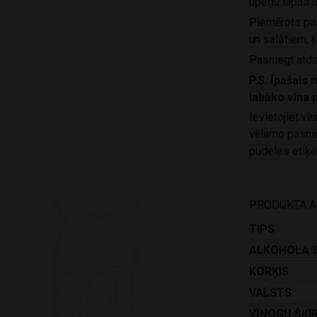
upeņu lapas u
Piemērots pas
un salātiem, k
Pasniegt atdz
P.S. Īpašais 
labāko vīna
Ievietojiet v
vēlamo pasni
pudeles etiķe
PRODUKTA 
TIPS
ALKOHOLA 
KORĶIS
VALSTS
VĪNOGU ŠĶI