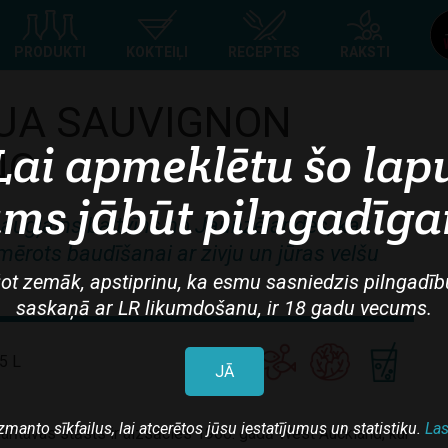
Top
PRODUKTI
KOKTEIĻI
RECEPTES
RAKSTI
navigation
UA SAUVIGNON
Lai apmeklētu šo lap
NC
ms jābūt pilngadīg
 augļains baltvīns no Jaunzēlandes, kas
iemērots baudīšanai ar zivju un jūras velšu
ot zemāk, apstiprinu, ka esmu sasniedzis pilngadīb
saskaņā ar LR likumdošanu, ir 18 gadu vecums.
5 L
JĀ
zmanto sīkfailus, lai atcerētos jūsu iestatījumus un statistiku.
Las
rītavas stāsts ir aizsācies 1966. gadā West Auckland, kur