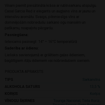
Vīnam piemīt piesātināta krāsa ar rubīnsarkanu atspulgu.
Casal Garcia Red ir elegants un augļains vīns ar jaunu un
intensīvu aromātu. Svaigs, pilnmiesīgs vīns ar
dominējošām nobriedušu sarkano ogu niansēm un
patīkamu, noapaļotu pēcgaršu.
Pasniegšana:
Ieteicams pasniegt 14° – 16°C temperatūrā
Saderība ar ēdienu:
Lielisks savienojumā ar grilētiem gaļas ēdieniem,
bagātīgiem itāļu ēdieniem vai nobriedušiem sieriem.
PRODUKTA APRAKSTS
TIPS
Sarkanvīns
ALKOHOLA SATURS
13,5 %
KORĶIS
Korķis
VĪNOGU ŠĶIRNES
Touriga Nacional, Tinta Roriz,