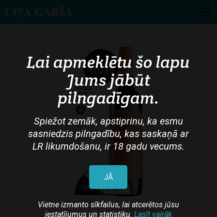
Skip
to
main
Lai apmeklētu šo lapu
content
Jums jābūt
pilngadīgam.
Spiežot zemāk, apstiprinu, ka esmu
sasniedzis pilngadību, kas saskaņā ar
LR likumdošanu, ir 18 gadu vecums.
JĀ
Vietne izmanto sīkfailus, lai atcerētos jūsu
iestatījumus un statistiku.
Lasīt vairāk