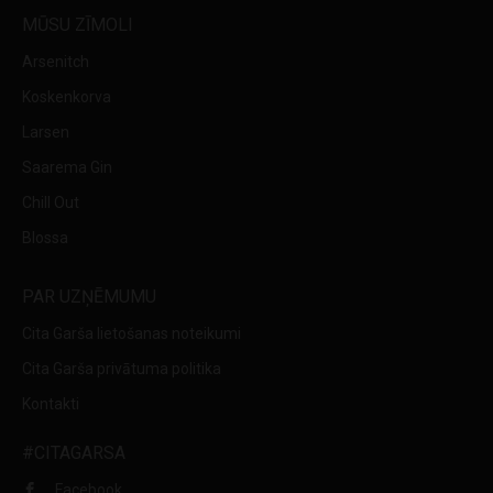
MŪSU ZĪMOLI
Arsenitch
Koskenkorva
Larsen
Saarema Gin
Chill Out
Blossa
PAR UZŅĒMUMU
Cita Garša lietošanas noteikumi
Cita Garša privātuma politika
Kontakti
#CITAGARSA
Facebook