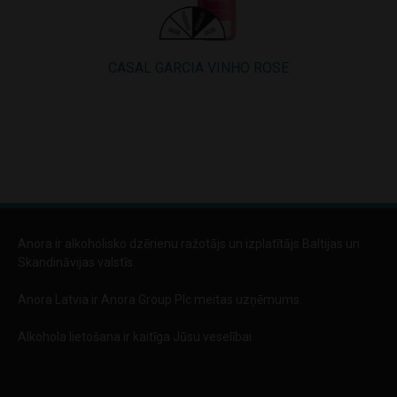
CASAL GARCIA VINHO ROSE
CASAL GA
Anora ir alkoholisko dzērienu ražotājs un izplatītājs Baltijas un
Skandināvijas valstīs.
Anora Latvia ir Anora Group Plc meitas uzņēmums.
Alkohola lietošana ir kaitīga Jūsu veselībai