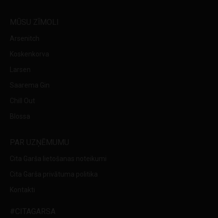
MŪSU ZĪMOLI
Arsenitch
Koskenkorva
Larsen
Saarema Gin
Chill Out
Blossa
PAR UZŅĒMUMU
Cita Garša lietošanas noteikumi
Cita Garša privātuma politika
Kontakti
#CITAGARSA