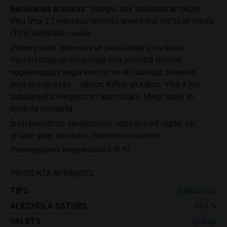
Ražošanas process:
Vīnogas tiek novāktas ar rokām
.
Vīnu iztur 27 mēnešus nelielās amerikāņu (65%) un franču
(35%) ozolkoka mucās.
Vīnam piemīt intensīva un piesātināta ķiršu krāsa.
Piesātinātajā un elegantajā vīna aromātā dominē
nogatavojušus augļu aromāti un arī dažādas pikantas
smaržu nokrāsas - lakrica, trifele un kakao. Vīns ir ļoti
sabalansēts, elegants un aromātisks. Maigi tanīni un
ilgstoša pēcgarša.
Īpaši piemērots sautējumiem, cepeškrāsnī ceptai vai
grilētai gaļai, desiņām, salātiem un sieriem.
Pasniegšanas temperatūra 6-8 ºC.
PRODUKTA APRAKSTS
TIPS
Sarkanvīns
ALKOHOLA SATURS
14,0 %
VALSTS
Spānija