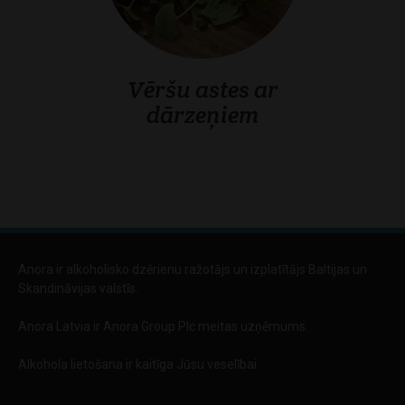
Vēršu astes ar
dārzeņiem
Anora ir alkoholisko dzērienu ražotājs un izplatītājs Baltijas un
Skandināvijas valstīs.
Anora Latvia ir Anora Group Plc meitas uzņēmums.
Alkohola lietošana ir kaitīga Jūsu veselībai