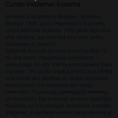
Conde Valdemar Reserva
Ģimenes vīna darītava Bodegas Valdemar
dibināta 1889. gadā. Pašreizējais īpašnieks,
Jesus Martinez Bujanda, 1982.gadā atjaunoja
vīna darītavu, ieguldot tajā visu savu spēku,
zināšanas un pieredzi.
Sākotnēji Bujando ģimenei piederēja tikai 10
ha vīna dārzu. Pakāpeniski uzņēmums
paplašināja tos līdz 300 ha prestižākajos Rioja
reģionos. Vīnogulāju kopējā platība ļauj pilnībā
nodrošināt vīna darītavu ar savām izejvielām.
Katrs posms vīna ražošanā tiek stingri
kontrolēts. To uzrauga pieredzējuši tehnologi
un menedžeri, kas prasmīgi apvieno ilggadējas
tradīcijas un mūsdienīgas ražošanas metodes.
Valdemar vīndarītava vienmēr bijusi slavena ar