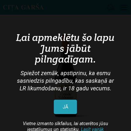
Skip
to
main
Lai apmeklētu šo lapu
content
Jums jābūt
pilngadīgam.
Spiežot zemāk, apstiprinu, ka esmu
sasniedzis pilngadību, kas saskaņā ar
LR likumdošanu, ir 18 gadu vecums.
JĀ
Vietne izmanto sīkfailus, lai atcerētos jūsu
iestatījumus un statistiku.
Lasīt vairāk