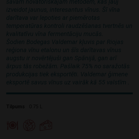
savām novatoriskajām metodēm, kas ļauj
izveidot jaunus, interesantus vīnus. Šī vīna
darītava var lepoties ar piemērotas
temperatūras kontroli raudzēšanas tvertnēs un
kvalitatīvu vīna fermentāciju mucās.
Šodien Bodegas Valdemar kļuvis par Riojas
reģiona vīnu etalonu un šīs darītavas vīnus
augstu ir novērtējuši gan Spānijā, gan arī
ārpus tās robežām. Pašlaik 75% no saražotās
produkcijas tiek eksportēti. Valdemar ģimene
eksportē savus vīnus uz vairāk kā 55 valstīm .
Tilpums
0.75 L