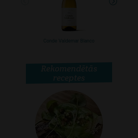
Conde Valdemar Blanco
Conde Va
Rekomendētās
receptes