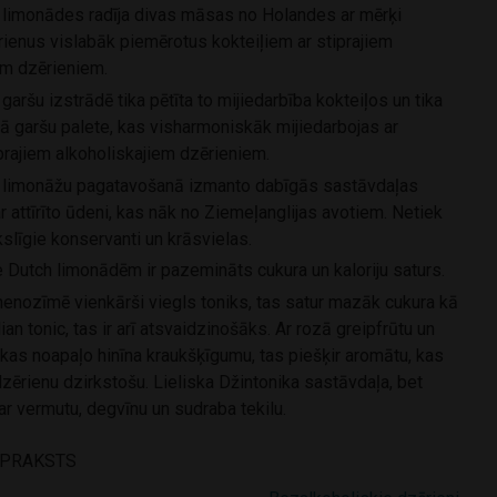
 limonādes radīja divas māsas no Holandes ar mērķi
rienus vislabāk piemērotus kokteiļiem ar stiprajiem
em dzērieniem.
aršu izstrādē tika pētīta to mijiedarbība kokteiļos un tika
kā garšu palete, kas visharmoniskāk mijiedarbojas ar
rajiem alkoholiskajiem dzērieniem.
 limonāžu pagatavošanā izmanto dabīgās sastāvdaļas
r attīrīto ūdeni, kas nāk no Ziemeļanglijas avotiem. Netiek
slīgie konservanti un krāsvielas.
Dutch limonādēm ir pazemināts cukura un kaloriju saturs.
nenozīmē vienkārši viegls toniks, tas satur mazāk cukura kā
ian tonic, tas ir arī atsvaidzinošāks. Ar rozā greipfrūtu un
kas noapaļo hinīna kraukšķīgumu, tas piešķir aromātu, kas
dzērienu dzirkstošu. Lieliska Džintonika sastāvdaļa, bet
ar vermutu, degvīnu un sudraba tekilu.
APRAKSTS