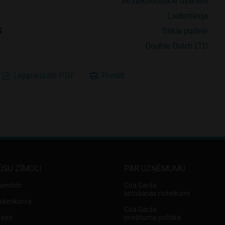
Bezalkoholiskie dzērieni
Lielbritānija
S
Stikla pudele
Double Dutch LTD
Lejupielādēt PDF
Printēt
ŪSU ZĪMOLI
PAR UZŅĒMUMU
senitch
Cita Garša
lietošanas noteikumi
skenkorva
Cita Garša
rsen
privātuma politika