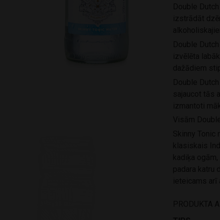
Double Dutch
izstrādāt dzē
alkoholiskaji
Double Dutch g
izvēlēta labā
dažādiem stip
Double Dutch
sajaucot tās a
izmantoti māk
Visām Double 
Skinny Tonic 
klasiskais Ind
kadiķa ogām, 
padara katru 
ieteicams arī 
PRODUKTA 