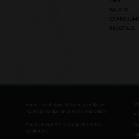
TIPS
VALSTS
IEPAKOJUM
RAŽOTĀJS
M
Anora ir alkoholisko dzērienu ražotājs un
izplatītājs Baltijas un Skandināvijas valstīs.
Ar
Anora Latvia ir Anora Group Plc meitas
Ko
uzņēmums.
La