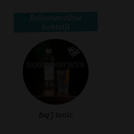
Rekomendētie
kokteiļi
B&J tonic