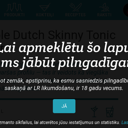
Top
PRODUKTI
KOKTEIĻI
RECEPTES
RAKSTI
navigation
le Dutch Skinny Tonic
Lai apmeklētu šo lap
r
ms jābūt pilngadīg
ch Skinny Tonic ir toniks ar svaigu,
aršas profilu — tas ir veidots kā vieglāka
asiskajam Indian tonic, taču neatsakās no
ot zemāk, apstiprinu, ka esmu sasniedzis pilngadīb
saskaņā ar LR likumdošanu, ir 18 gadu vecums.
āta bagātības.
JĀ
 L
zmanto sīkfailus, lai atcerētos jūsu iestatījumus un statistiku.
Las