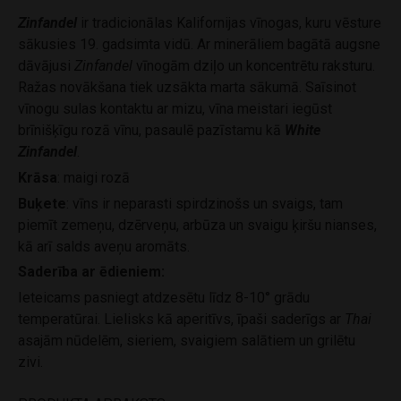
Zinfandel
ir tradicionālas Kalifornijas vīnogas, kuru vēsture
sākusies 19. gadsimta vidū. Ar minerāliem bagātā augsne
dāvājusi
Zinfandel
vīnogām dziļo un koncentrētu raksturu.
Ražas novākšana tiek uzsākta marta sākumā. Saīsinot
vīnogu sulas kontaktu ar mizu, vīna meistari iegūst
brīnišķīgu rozā vīnu, pasaulē pazīstamu kā
White
Zinfandel
.
Krāsa
: maigi rozā
Buķete
: vīns ir neparasti spirdzinošs un svaigs, tam
piemīt zemeņu, dzērveņu, arbūza un svaigu ķiršu nianses,
kā arī salds aveņu aromāts.
Saderība ar ēdieniem:
Ieteicams pasniegt atdzesētu līdz 8-10° grādu
temperatūrai. Lielisks kā aperitīvs, īpaši saderīgs ar
Thai
asajām nūdelēm, sieriem, svaigiem salātiem un grilētu
zivi.