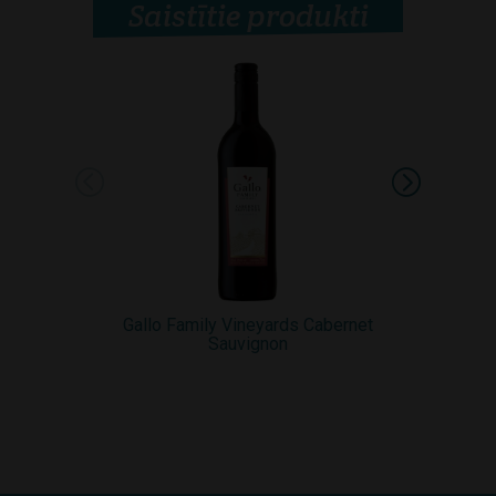
Saistītie produkti
Gallo Family Vineyards Cabernet
Gallo Famil
Sauvignon