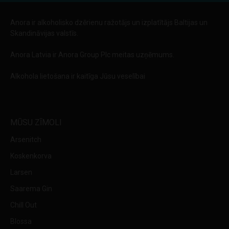
Anora ir alkoholisko dzērienu ražotājs un izplatītājs Baltijas un
Skandināvijas valstīs.
Anora Latvia ir Anora Group Plc meitas uzņēmums.
Alkohola lietošana ir kaitīga Jūsu veselībai
MŪSU ZĪMOLI
Arsenitch
Koskenkorva
Larsen
Saarema Gin
Chill Out
Blossa