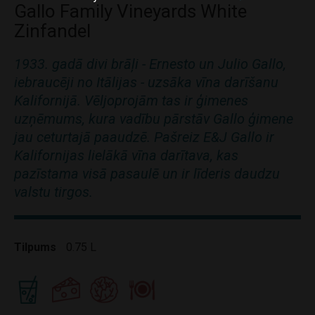
Gallo Family Vineyards White
Zinfandel
1933. gadā divi brāļi - Ernesto un Julio Gallo,
iebraucēji no Itālijas - uzsāka vīna darīšanu
Kalifornijā. Vēljoprojām tas ir ģimenes
uzņēmums, kura vadību pārstāv Gallo ģimene
jau ceturtajā paaudzē. Pašreiz E&J Gallo ir
Kalifornijas lielākā vīna darītava, kas
pazīstama visā pasaulē un ir līderis daudzu
valstu tirgos.
Tilpums
0.75 L