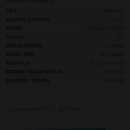
PRODUKTA APRAKSTS
TIPS
Rozā vīns
ALKOHOLA SATURS
8,5 %
KORĶIS
Skrūvējams korķis
VALSTS
ASV
VĪNOGU ŠĶIRNES
Zinfandel
IEPAKOJUMS
Stikla pudele
RAŽOTĀJS
E&J Gallo Winery
REĢIONS / KLASIFIKĀCIJA
Kalifornija
SALDUMS / PILNĪBA
Pussauss
Lejupielādēt PDF
Printēt