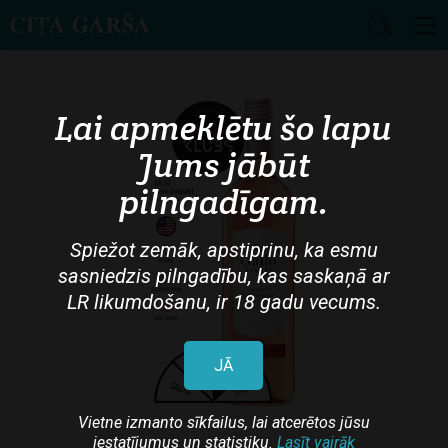
Skip
to
main
Lai apmeklētu šo lapu
content
Jums jābūt
pilngadīgam.
Spiežot zemāk, apstiprinu, ka esmu
sasniedzis pilngadību, kas saskaņā ar
LR likumdošanu, ir 18 gadu vecums.
JĀ
Vietne izmanto sīkfailus, lai atcerētos jūsu
iestatījumus un statistiku.
Lasīt vairāk