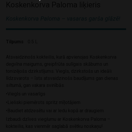
Koskenkorva Paloma liķieris
Koskenkorva Paloma – vasaras garša glāzē!
Tilpums
0.5 L
Atsvaidzinošs kokteilis, kurā apvienojas Koskenkorva
degvīna maigums, greipfrūta sulīgais skābums un
tonizējošs dzirkstījums. Viegls, dzirkstošs un ideāli
līdzsvarots – īsts atsvaidzinošs baudījums gan dienas
siltumā, gan vakara svinībās.
•Viegls un vasarīgs
•Lieliski piemērots spritz mīļotājiem
•Baudiet atdzesētu vai ar ledu kopā ar draugiem
Izbaudi dzīves vieglumu ar Koskenkorva Paloma –
kokteilis, kas vienmēr saglabā svētku noskaņu!