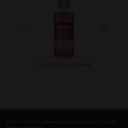
KOSKENKORVA RHUBARB
Kosken
Anora ir alkoholisko dzērienu ražotājs un izplatītājs Baltijas un
Skandināvijas valstīs.