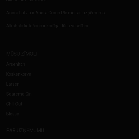
Anora Latvia ir Anora Group Plc meitas uzņēmums.
Alkohola lietošana ir kaitīga Jūsu veselībai
MŪSU ZĪMOLI
Arsenitch
Koskenkorva
Larsen
Saarema Gin
Chill Out
Blossa
PAR UZŅĒMUMU