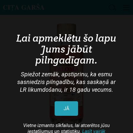
Skip
to
main
Lai apmeklētu šo lapu
content
Jums jābūt
pilngadīgam.
Spiežot zemāk, apstiprinu, ka esmu
sasniedzis pilngadību, kas saskaņā ar
LR likumdošanu, ir 18 gadu vecums.
JĀ
Vietne izmanto sīkfailus, lai atcerētos jūsu
iestatījumus un statistiku.
Lasīt vairāk