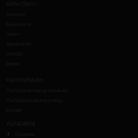
MŪSU ZĪMOLI
Arsenitch
Koskenkorva
Larsen
Saarema Gin
Chill Out
Blossa
PAR UZŅĒMUMU
Cita Garša lietošanas noteikumi
Cita Garša privātuma politika
Kontakti
#CITAGARSA
Facebook