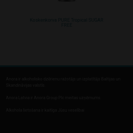
Koskenkorva PURE Tropical SUGAR
Koskenkorv
FREE
Anora ir alkoholisko dzērienu ražotājs un izplatītājs Baltijas un
Skandināvijas valstīs.
Anora Latvia ir Anora Group Plc meitas uzņēmums.
Alkohola lietošana ir kaitīga Jūsu veselībai