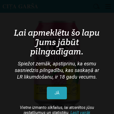
Skip
to
main
Lai apmeklētu šo lapu
content
Jums jābūt
pilngadīgam.
Spiežot zemāk, apstiprinu, ka esmu
sasniedzis pilngadību, kas saskaņā ar
LR likumdošanu, ir 18 gadu vecums.
JĀ
Vietne izmanto sīkfailus, lai atcerētos jūsu
iestatījumus un statistiku.
Lasīt vairāk