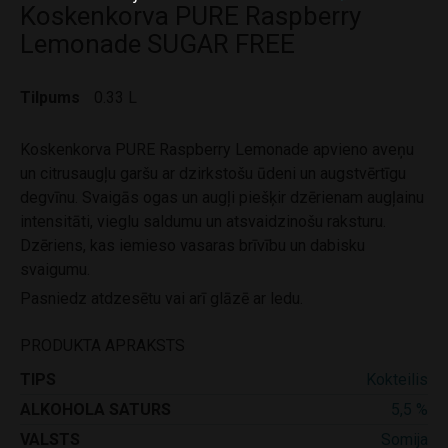
Koskenkorva PURE Raspberry
Lemonade SUGAR FREE
Tilpums
0.33 L
Koskenkorva PURE Raspberry Lemonade apvieno aveņu
un citrusaugļu garšu ar dzirkstošu ūdeni un augstvērtīgu
degvīnu. Svaigās ogas un augļi piešķir dzērienam augļainu
intensitāti, vieglu saldumu un atsvaidzinošu raksturu.
Dzēriens, kas iemieso vasaras brīvību un dabisku
svaigumu.
Pasniedz atdzesētu vai arī glāzē ar ledu.
PRODUKTA APRAKSTS
TIPS
Kokteilis
ALKOHOLA SATURS
5,5 %
VALSTS
Somija