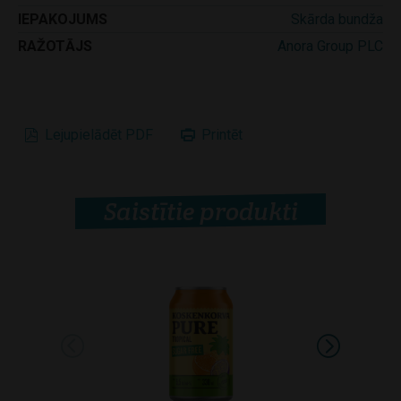
IEPAKOJUMS
Skārda bundža
RAŽOTĀJS
Anora Group PLC
Lejupielādēt PDF
Printēt
Saistītie produkti