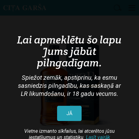
Skip
to
main
Lai apmeklētu šo lapu
content
Jums jābūt
pilngadīgam.
Spiežot zemāk, apstiprinu, ka esmu
sasniedzis pilngadību, kas saskaņā ar
LR likumdošanu, ir 18 gadu vecums.
JĀ
Vietne izmanto sīkfailus, lai atcerētos jūsu
iestatījumus un statistiku.
Lasīt vairāk