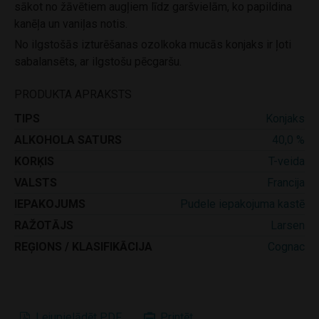
sākot no žāvētiem augļiem līdz garšvielām, ko papildina
kanēļa un vaniļas notis.
No ilgstošās izturēšanas ozolkoka mucās konjaks ir ļoti
sabalansēts, ar ilgstošu pēcgaršu.
PRODUKTA APRAKSTS
TIPS
Konjaks
ALKOHOLA SATURS
40,0 %
KORĶIS
T-veida
VALSTS
Francija
IEPAKOJUMS
Pudele iepakojuma kastē
RAŽOTĀJS
Larsen
REĢIONS / KLASIFIKĀCIJA
Cognac
Lejupielādēt PDF
Printēt