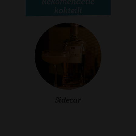
Rekomendētie
kokteiļi
Sidecar