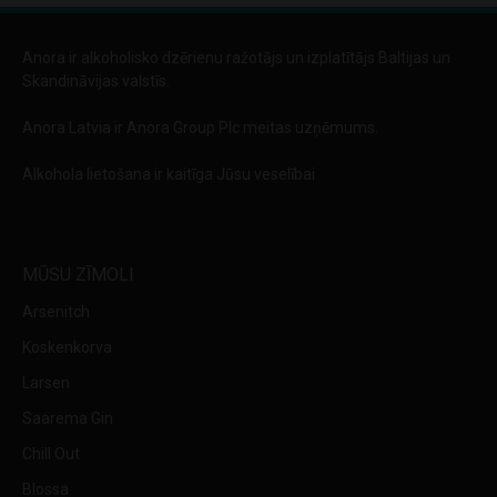
Anora ir alkoholisko dzērienu ražotājs un izplatītājs Baltijas un
Skandināvijas valstīs.
Anora Latvia ir Anora Group Plc meitas uzņēmums.
Alkohola lietošana ir kaitīga Jūsu veselībai
MŪSU ZĪMOLI
Arsenitch
Koskenkorva
Larsen
Saarema Gin
Chill Out
Blossa