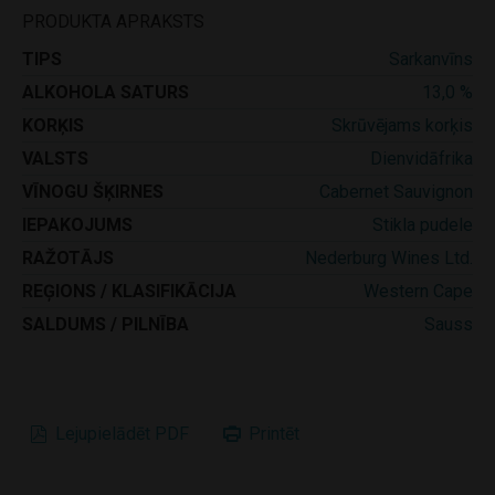
PRODUKTA APRAKSTS
TIPS
Sarkanvīns
ALKOHOLA SATURS
13,0 %
KORĶIS
Skrūvējams korķis
VALSTS
Dienvidāfrika
VĪNOGU ŠĶIRNES
Cabernet Sauvignon
IEPAKOJUMS
Stikla pudele
RAŽOTĀJS
Nederburg Wines Ltd.
REĢIONS / KLASIFIKĀCIJA
Western Cape
SALDUMS / PILNĪBA
Sauss
Lejupielādēt PDF
Printēt