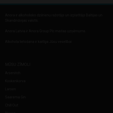
Anora ir alkoholisko dzērienu ražotājs un izplatītājs Baltijas un
Skandināvijas valstīs.
Anora Latvia ir Anora Group Plc meitas uzņēmums.
Alkohola lietošana ir kaitīga Jūsu veselībai
MŪSU ZĪMOLI
Arsenitch
Koskenkorva
Larsen
Saarema Gin
Chill Out