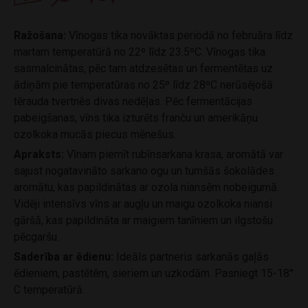
Ražošana:
Vīnogas tika novāktas periodā no februāra līdz
martam temperatūrā no 22º līdz 23.5ºC. Vīnogas tika
sasmalcinātas, pēc tam atdzesētas un fermentētas uz
ādiņām pie temperatūras no 25º līdz 28ºC nerūsējošā
tērauda tvertnēs divas nedēļas. Pēc fermentācijas
pabeigšanas, vīns tika izturēts franču un amerikāņu
ozolkoka mucās piecus mēnešus.
Apraksts:
Vīnam piemīt rubīnsarkana krasa, aromātā var
sajust nogatavināto sarkano ogu un tumšās šokolādes
aromātu, kas papildinātas ar ozola niansēm nobeigumā.
Vidēji intensīvs vīns ar augļu un maigu ozolkoka niansi
gāršā, kas papildināta ar maigiem tanīniem un ilgstošu
pēcgaršu.
Saderība ar ēdienu:
Ideāls partneris sarkanās gaļās
ēdieniem, pastētēm, sieriem un uzkodām. Pasniegt 15-18°
C temperatūrā.