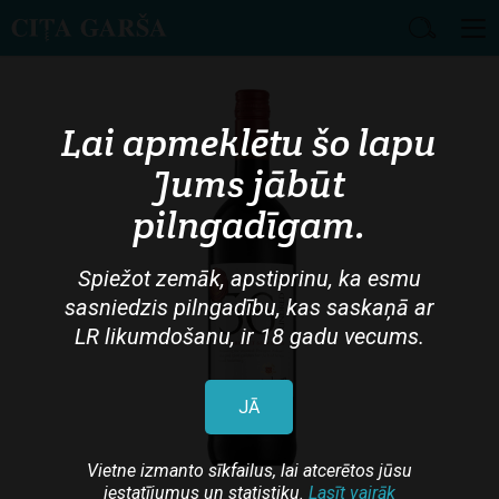
Skip
to
main
Lai apmeklētu šo lapu
content
Jums jābūt
pilngadīgam.
Spiežot zemāk, apstiprinu, ka esmu
sasniedzis pilngadību, kas saskaņā ar
LR likumdošanu, ir 18 gadu vecums.
JĀ
Vietne izmanto sīkfailus, lai atcerētos jūsu
iestatījumus un statistiku.
Lasīt vairāk