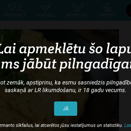
Top
PRODUKTI
KOKTEIĻI
RECEPTES
RAKSTI
navigation
Lai apmeklētu šo lap
ms jābūt pilngadīg
ot zemāk, apstiprinu, ka esmu sasniedzis pilngadīb
saskaņā ar LR likumdošanu, ir 18 gadu vecums.
JĀ
zmanto sīkfailus, lai atcerētos jūsu iestatījumus un statistiku.
Las