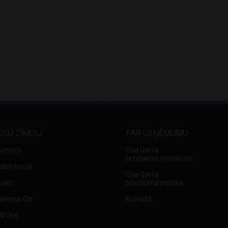
ŪSU ZĪMOLI
PAR UZŅĒMUMU
senitch
Cita Garša
lietošanas noteikumi
skenkorva
Cita Garša
rsen
privātuma politika
arema Gin
Kontakti
ll Out