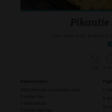
Pikantie 
Siera salāti ar olu, burkānu un 
V
6-8
0-15
Nepieciešams
Paga
400 g Krievijas vai Holandes siera
1.
Sar
3 vārītas olas
2.
Klā
2 vārīti burkāni
3.
Lie
3 ķiploka daiviņas