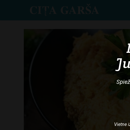
Skip
to
main
content
Ju
Spiež
Vietne i