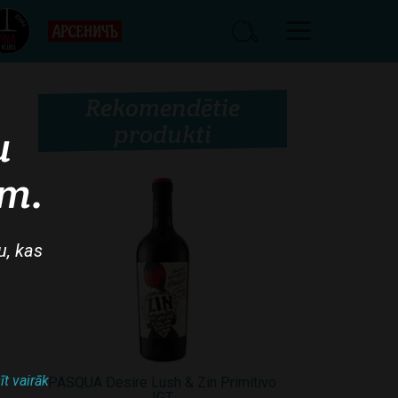
Rekomendētie
produkti
u
am.
u, kas
īt vairāk
PASQUA Desire Lush & Zin Primitivo
IGT