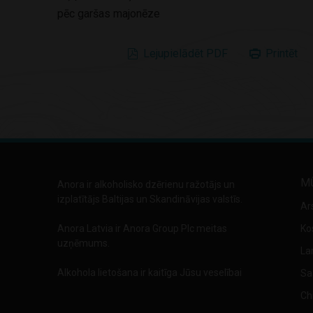
pēc garšas majonēze
Lejupielādēt PDF
Printēt
M
Anora ir alkoholisko dzērienu ražotājs un
izplatītājs Baltijas un Skandināvijas valstīs.
Ar
Anora Latvia ir Anora Group Plc meitas
Ko
uzņēmums.
La
Alkohola lietošana ir kaitīga Jūsu veselībai
Sa
Chi