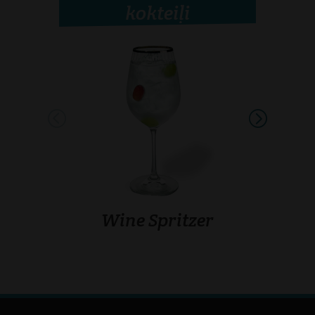
kokteiļi
Wine Spritzer
Mat