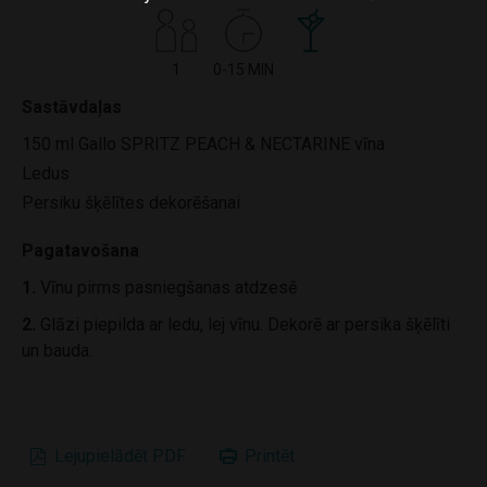
1
0-15 MIN
Sastāvdaļas
150 ml Gallo SPRITZ PEACH & NECTARINE vīna
Ledus
Persiku šķēlītes dekorēšanai
Pagatavošana
1.
Vīnu pirms pasniegšanas atdzesē
2.
Glāzi piepilda ar ledu, lej vīnu. Dekorē ar persika šķēlīti
un bauda.
Lejupielādēt PDF
Printēt