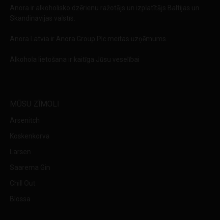
Anora ir alkoholisko dzērienu ražotājs un izplatītājs Baltijas un
Skandināvijas valstīs.
Anora Latvia ir Anora Group Plc meitas uzņēmums.
Alkohola lietošana ir kaitīga Jūsu veselībai
MŪSU ZĪMOLI
Arsenitch
Koskenkorva
Larsen
Saarema Gin
Chill Out
Blossa