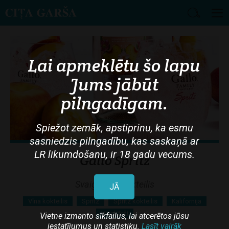
Skip
to
main
Lai apmeklētu šo lapu
content
Jums jābūt
pilngadīgam.
Spiežot zemāk, apstiprinu, ka esmu
sasniedzis pilngadību, kas saskaņā ar
LR likumdošanu, ir 18 gadu vecums.
Gallo Spritz
Svaigs vīna kokteilis
JĀ
Vīna kokteilis
Spritz
Spritz kokteilis
Kalifornija
Vienkārši
Vietne izmanto sīkfailus, lai atcerētos jūsu
iestatījumus un statistiku.
Lasīt vairāk