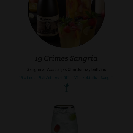
19 Crimes Sangria
Sangria ar Austrālijas Chardonnay baltvīnu
19 crimes
Baltvīni
Austrālija
Vīna kokteilis
Sangrija