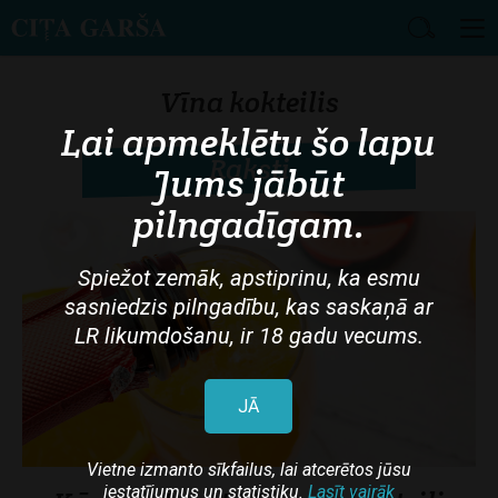
Skip
to
Vīna kokteilis
main
Lai apmeklētu šo lapu
content
Raksti
Jums jābūt
pilngadīgam.
Spiežot zemāk, apstiprinu, ka esmu
sasniedzis pilngadību, kas saskaņā ar
LR likumdošanu, ir 18 gadu vecums.
JĀ
Vietne izmanto sīkfailus, lai atcerētos jūsu
iestatījumus un statistiku.
Lasīt vairāk