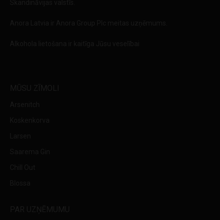
Skandināvijas valstīs.
Anora Latvia ir Anora Group Plc meitas uzņēmums.
Alkohola lietošana ir kaitīga Jūsu veselībai
MŪSU ZĪMOLI
Arsenitch
Koskenkorva
Larsen
Saarema Gin
Chill Out
Blossa
PAR UZŅĒMUMU