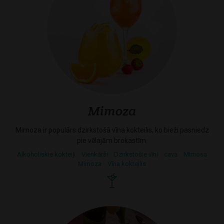
Mimoza
Mimoza ir populārs dzirkstošā vīna kokteilis, ko bieži pasniedz
pie vēlajām brokastīm.
Alkoholiskie kokteiļi
Vienkārši
Dzirkstošie vīni
cava
Mimosa
Mimoza
Vīna kokteilis