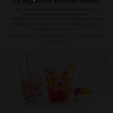
Kā pagatavot Mimoza kokteili
Mimoza ir klasisks dzirkstošā vīna dzēriens, kas īpaši
baudāms vasarā, kā arī pie vēlajām brokastīm.
Bet kāda ir pareizā sulas un dzirkstošā vīna attiecība, un kāda
veida dzirkstošais vīns nepieciešam? Atklājiet, cik viegli ir
pagatavot Mimoza kokteili.
Dzirkstošie vīni
Alkoholiskie kokteiļi
cava
Mimosa
Mimoza
Vīna kokteilis