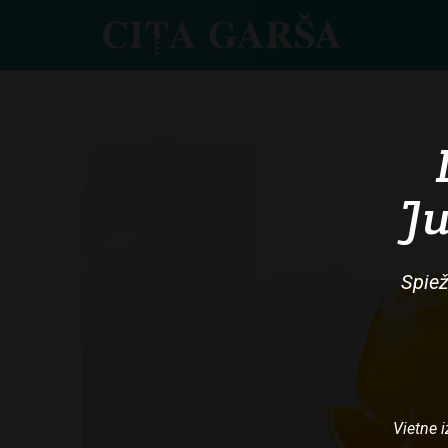
Skip
to
main
content
Ju
Spiež
Vietne i