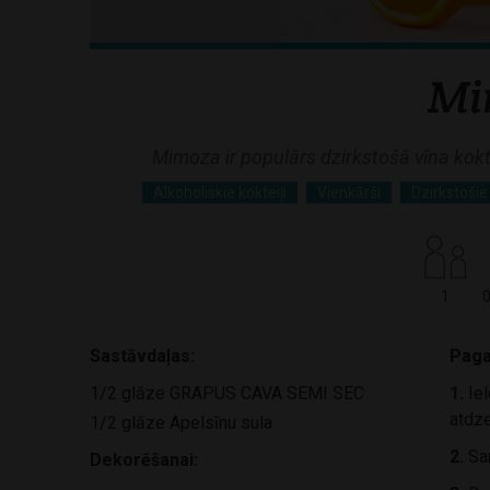
Mi
Mimoza ir populārs dzirkstošā vīna kokte
Alkoholiskie kokteiļi
Vienkārši
Dzirkstošie 
1
0
Sastāvdaļas:
Paga
1/2 glāze GRAPUS CAVA SEMI SEC
1.
Iel
atdze
1/2 glāze Apelsīnu sula
2.
Sam
Dekorēšanai: