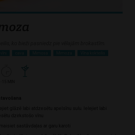
moza
ilis, ko bieži pasniedz pie vēlajām brokastīm.
vīni
cava
Mimosa
Mimoza
Vīna kokteilis
-15 MIN
tavošana
ejiet glāzē labi atdzesētu apelsīnu sulu. Ielejiet labi
sētu dzirkstošo vīnu
aisiet sastāvdaļas ar garu karoti