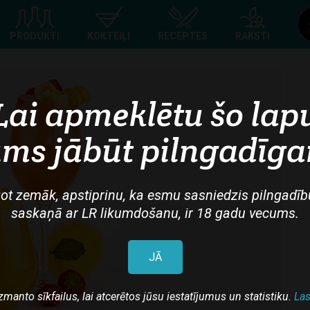
Top
PRODUKTI
KOKTEIĻI
RECEPTES
RAKSTI
navigation
Lai apmeklētu šo lap
ms jābūt pilngadīg
ot zemāk, apstiprinu, ka esmu sasniedzis pilngadīb
saskaņā ar LR likumdošanu, ir 18 gadu vecums.
JĀ
zmanto sīkfailus, lai atcerētos jūsu iestatījumus un statistiku.
Las