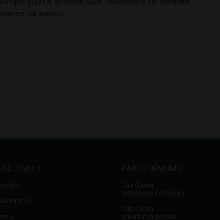
orējiet glāzi ar apelsīna šķēli. Dekorēšanā var izmantot
zemenes vai avenes
ŪSU ZĪMOLI
PAR UZŅĒMUMU
senitch
Cita Garša
lietošanas noteikumi
skenkorva
Cita Garša
rsen
privātuma politika