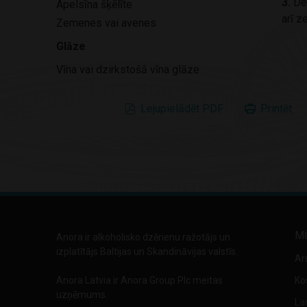
3.
Dek
Apelsīna šķēlīte
arī 
Zemenes vai avenes
Glāze
Vīna vai dzirkstošā vīna glāze
Lejupielādēt PDF
Printēt
M
Anora ir alkoholisko dzērienu ražotājs un
izplatītājs Baltijas un Skandināvijas valstīs.
Ar
Anora Latvia ir Anora Group Plc meitas
Ko
uzņēmums.
La