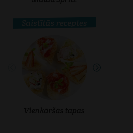
Saistītās receptes
Vienkāršās tapas
Gurķu tost