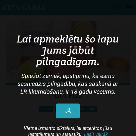
Skip
to
main
Lai apmeklētu šo lapu
content
Jums jābūt
pilngadīgam.
Spiežot zemāk, apstiprinu, ka esmu
sasniedzis pilngadību, kas saskaņā ar
LR likumdošanu, ir 18 gadu vecums.
Gin Fizz
gins
Alkoholiskie kokteiļi
JĀ
Vietne izmanto sīkfailus, lai atcerētos jūsu
iestatījumus un statistiku.
Lasīt vairāk