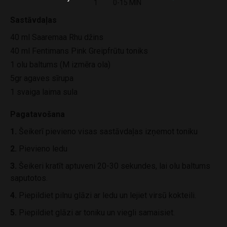
1
0-15 MIN
Sastāvdaļas
40 ml Saaremaa Rhu džins
40 ml Fentimans Pink Greipfrūtu toniks
1 olu baltums (M izmēra ola)
5gr agaves sīrupa
1 svaiga laima sula
Pagatavošana
1.
Šeikerī pievieno visas sastāvdaļas izņemot toniku
2.
Pievieno ledu
3.
Šeikeri kratīt aptuveni 20-30 sekundes, lai olu baltums
saputotos.
4.
Piepildiet pilnu glāzi ar ledu un lejiet virsū kokteili.
5.
Piepildiet glāzi ar toniku un viegli samaisiet.