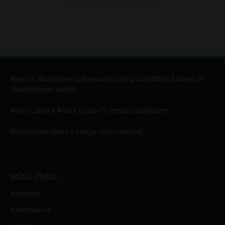
Anora ir alkoholisko dzērienu ražotājs un izplatītājs Baltijas un
Skandināvijas valstīs.
Anora Latvia ir Anora Group Plc meitas uzņēmums.
Alkohola lietošana ir kaitīga Jūsu veselībai
MŪSU ZĪMOLI
Arsenitch
Koskenkorva