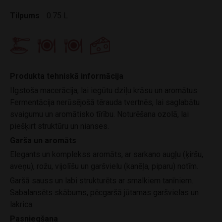
Tilpums
0.75 L
Produkta tehniskā informācija
Ilgstoša macerācija, lai iegūtu dziļu krāsu un aromātus.
Fermentācija nerūsējošā tērauda tvertnēs, lai saglabātu
svaigumu un aromātisko tīrību. Noturēšana ozolā, lai
piešķirt struktūru un nianses.
Garša un aromāts
Elegants un komplekss aromāts, ar sarkano augļu (ķiršu,
aveņu), rožu, vijolīšu un garšvielu (kanēļa, piparu) notīm.
Garšā sauss un labi strukturēts ar smalkiem tanīniem.
Sabalansēts skābums, pēcgaršā jūtamas garšvielas un
lakrica.
Pasniegšana