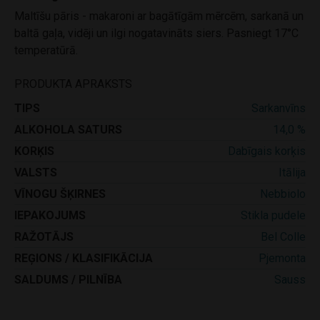
Maltīšu pāris - makaroni ar bagātīgām mērcēm, sarkanā un
baltā gaļa, vidēji un ilgi nogatavināts siers. Pasniegt 17°C
temperatūrā.
PRODUKTA APRAKSTS
TIPS
Sarkanvīns
ALKOHOLA SATURS
14,0 %
KORĶIS
Dabīgais korķis
VALSTS
Itālija
VĪNOGU ŠĶIRNES
Nebbiolo
IEPAKOJUMS
Stikla pudele
RAŽOTĀJS
Bel Colle
REĢIONS / KLASIFIKĀCIJA
Pjemonta
SALDUMS / PILNĪBA
Sauss