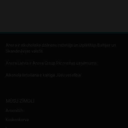
Anora ir alkoholisko dzērienu ražotājs un izplatītājs Baltijas un
Skandināvijas valstīs.
Anora Latvia ir Anora Group Plc meitas uzņēmums.
Alkohola lietošana ir kaitīga Jūsu veselībai
MŪSU ZĪMOLI
Arsenitch
Koskenkorva