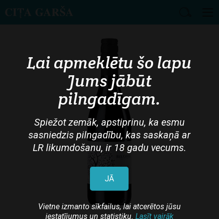
Skip
to
main
Lai apmeklētu šo lapu
content
Jums jābūt
pilngadīgam.
Spiežot zemāk, apstiprinu, ka esmu
sasniedzis pilngadību, kas saskaņā ar
LR likumdošanu, ir 18 gadu vecums.
JĀ
Vietne izmanto sīkfailus, lai atcerētos jūsu
iestatījumus un statistiku.
Lasīt vairāk