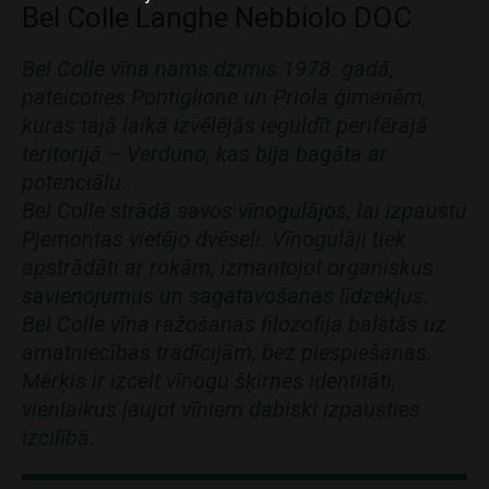
Bel Colle Langhe Nebbiolo DOC
Bel Colle vīna nams dzimis 1978. gadā,
pateicoties Pontiglione un Priola ģimenēm,
kuras tajā laikā izvēlējās ieguldīt perifērajā
teritorijā – Verduno, kas bija bagāta ar
potenciālu.
Bel Colle strādā savos vīnogulājos, lai izpaustu
Pjemontas vietējo dvēseli. Vīnogulāji tiek
apstrādāti ar rokām, izmantojot organiskus
savienojumus un sagatavošanas līdzekļus.
Bel Colle vīna ražošanas filozofija balstās uz
amatniecības tradīcijām, bez piespiešanas.
Mērķis ir izcelt vīnogu šķirnes identitāti,
vienlaikus ļaujot vīniem dabiski izpausties
izcilībā.