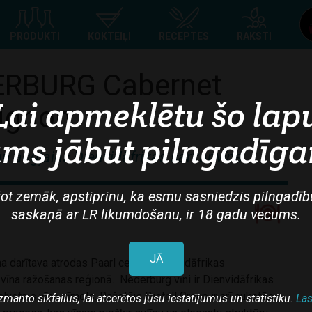
Top
PRODUKTI
KOKTEIĻI
RECEPTES
RAKSTI
navigation
RBURG Cabernet
Lai apmeklētu šo lap
ignon
ms jābūt pilngadīg
un augļains Dienvidāfrikas sarkanvīns
ot zemāk, apstiprinu, ka esmu sasniedzis pilngadīb
saskaņā ar LR likumdošanu, ir 18 gadu vecums.
JĀ
a darītava atrodas Paarl centrā, Dienvidāfrikas
vīna ražošanas reģionā. Nederburg vīni ir Dienvidāfrikas
lvotais vīna zīmols. Ražotājs Distell Group ir arī aukstās
zmanto sīkfailus, lai atcerētos jūsu iestatījumus un statistiku.
Las