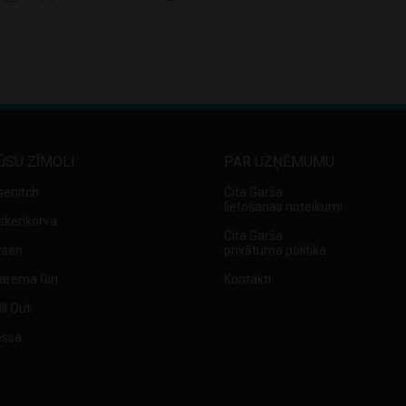
ŪSU ZĪMOLI
PAR UZŅĒMUMU
senitch
Cita Garša
lietošanas noteikumi
skenkorva
Cita Garša
rsen
privātuma politika
arema Gin
Kontakti
ll Out
ossa