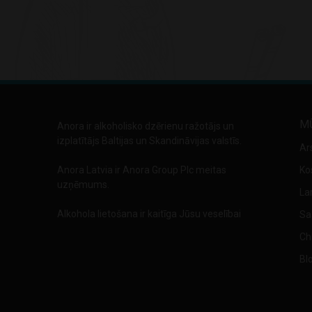
M
Anora ir alkoholisko dzērienu ražotājs un
izplatītājs Baltijas un Skandināvijas valstīs.
Ar
Anora Latvia ir Anora Group Plc meitas
Ko
uzņēmums.
La
Alkohola lietošana ir kaitīga Jūsu veselībai
Sa
Chi
Bl