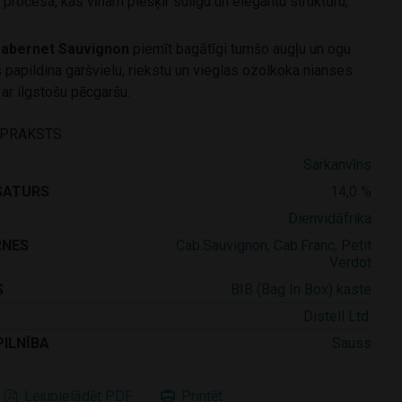
 procesa, kas vīnam piešķir sulīgu un elegantu struktūru,
abernet Sauvignon
piemīt bagātīgi tumšo augļu un ogu
 papildina garšvielu, riekstu un vieglas ozolkoka nianses.
 ar ilgstošu pēcgaršu.
APRAKSTS
Sarkanvīns
SATURS
14,0 %
Dienvidāfrika
RNES
Cab.Sauvignon, Cab.Franc, Petit
Verdot
S
BIB (Bag In Box) kaste
Distell Ltd.
PILNĪBA
Sauss
Lejupielādēt PDF
Printēt