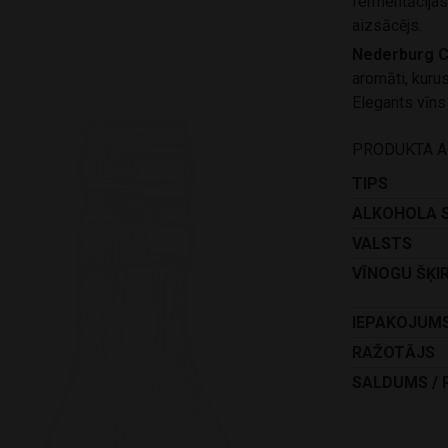
fermentācijas
aizsācējs.
Nederburg C
aromāti, kurus
Elegants vīns
PRODUKTA 
TIPS
ALKOHOLA 
VALSTS
VĪNOGU ŠĶI
IEPAKOJUM
RAŽOTĀJS
SALDUMS / 