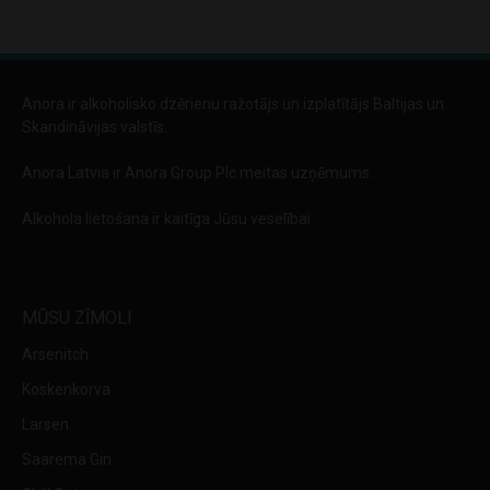
Anora ir alkoholisko dzērienu ražotājs un izplatītājs Baltijas un
Skandināvijas valstīs.
Anora Latvia ir Anora Group Plc meitas uzņēmums.
Alkohola lietošana ir kaitīga Jūsu veselībai
MŪSU ZĪMOLI
Arsenitch
Koskenkorva
Larsen
Saarema Gin