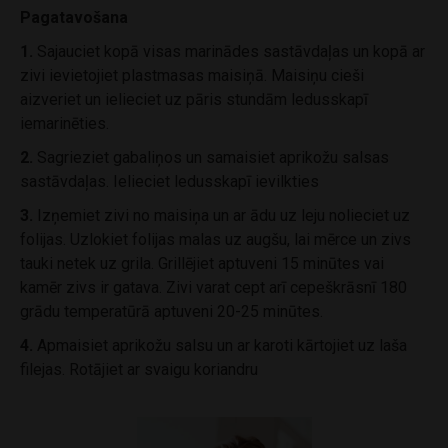
Pagatavošana
1.
Sajauciet kopā visas marinādes sastāvdaļas un kopā ar
zivi ievietojiet plastmasas maisiņā. Maisiņu cieši
aizveriet un ielieciet uz pāris stundām ledusskapī
iemarinēties.
2.
Sagrieziet gabaliņos un samaisiet aprikožu salsas
sastāvdaļas. Ielieciet ledusskapī ievilkties
3.
Izņemiet zivi no maisiņa un ar ādu uz leju nolieciet uz
folijas. Uzlokiet folijas malas uz augšu, lai mērce un zivs
tauki netek uz grila. Grillējiet aptuveni 15 minūtes vai
kamēr zivs ir gatava. Zivi varat cept arī cepeškrāsnī 180
grādu temperatūrā aptuveni 20-25 minūtes.
4.
Apmaisiet aprikožu salsu un ar karoti kārtojiet uz laša
filejas. Rotājiet ar svaigu koriandru