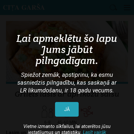
Skip
to
main
Lai apmeklētu šo lapu
content
Jums jābūt
pilngadīgam.
Spiežot zemāk, apstiprinu, ka esmu
sasniedzis pilngadību, kas saskaņā ar
LR likumdošanu, ir 18 gadu vecums.
Grilēts lasis ar aprikožu salsu
JĀ
6-8
45-60 MIN
Vietne izmanto sīkfailus, lai atcerētos jūsu
iestatījumus un statistiku.
Lasīt vairāk
Lasim un marinādei: