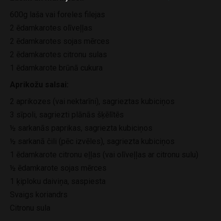
600g laša vai foreles filejas
2 ēdamkarotes olīveļļas
2 ēdamkarotes sojas mērces
2 ēdamkarotes citronu sulas
1 ēdamkarote brūnā cukura
Aprikožu salsai:
2 aprikozes (vai nektarīni), sagrieztas kubiciņos
3 sīpoli, sagriezti plānās šķēlītēs
½ sarkanās paprikas, sagriezta kubiciņos
½ sarkanā čili (pēc izvēles), sagriezta kubiciņos
1 ēdamkarote citronu eļļas (vai olīveļļas ar citronu sulu)
½ ēdamkarote sojas mērces
1 ķiploku daiviņa, saspiesta
Svaigs koriandrs
Citronu sula