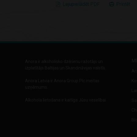
Lejupielādēt PDF
Printēt
M
Anora ir alkoholisko dzērienu ražotājs un
izplatītājs Baltijas un Skandināvijas valstīs.
Ar
Anora Latvia ir Anora Group Plc meitas
Ko
uzņēmums.
La
Alkohola lietošana ir kaitīga Jūsu veselībai
Sa
Chi
Bl