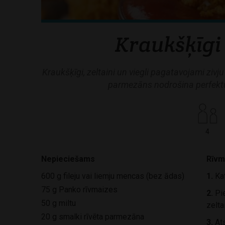
Kraukšķīgi 
Kraukšķīgi, zeltaini un viegli pagatavojami zivju 
parmezāns nodrošina perfekt
4
Nepieciešams
Rīvm
600 g fileju vai liemju mencas (bez ādas)
1.
Kat
75 g Panko rīvmaizes
2.
Pie
50 g miltu
zelta
20 g smalki rīvēta parmezāna
3.
Ats