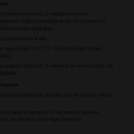
šana
ju pirkstiņus novieto uz metāla restes virs
pannas, viegli pārsmidzina ar eļļu, lai cepoties tie
icētos un kļūtu kraukšķīgi.
gli pārsmidzina ar eļļu.
 cepeškrāsnī 220 °C 12–15 minūtes līdz zeltaini
šķīgi.
j nedaudz atdzist (2–3 minūtes), lai rīvmaize kļūtu vēl
šķīgāka.
iegšana
 izvēles pārkaisa ar nedaudz sāls un uzspiež citrona
liski sader ar kartupeļu fri, vārītiem kartupeļiem,
šiem vai maizē kā Fish Finger Sandwich.