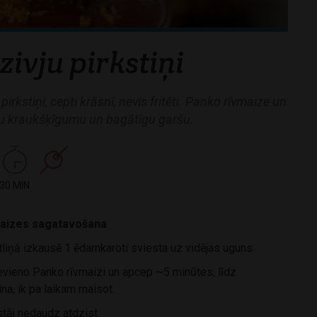
zivju pirkstiņi
pirkstiņi, cepti krāsnī, nevis fritēti. Panko rīvmaize un
u kraukšķīgumu un bagātīgu garšu.
30 MIN
aizes sagatavošana
liņā izkausē 1 ēdamkaroti sviesta uz vidējas uguns.
vieno Panko rīvmaizi un apcep ~5 minūtes, līdz
ina, ik pa laikam maisot.
tāj nedaudz atdzist.