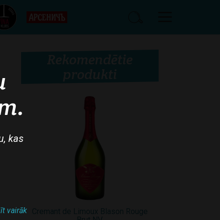
Rekomendētie
produkti
u
am.
u, kas
īt vairāk
Cremant de Limoux Blason Rouge
Brut NV