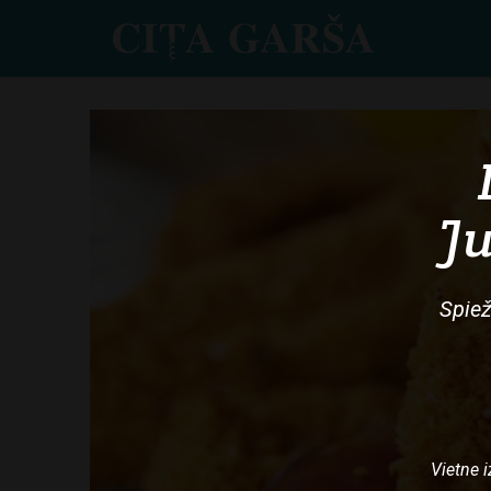
Skip
to
main
content
Ju
Spiež
Vietne i