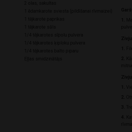
2 olas, sakultas
Garš
1 ēdamkarote sviesta (pildīšanai rīvmaizei)
1 tējkarote paprikas
1.
Maz
1 tējkarote sāls
pulve
1/4 tējkarotes sīpolu pulvera
Zivj
1/4 tējkarotes ķiploku pulvera
1.
Fil
1/4 tējkarotes balto piparu
2.
Kār
Eļļas smidzinātājs
mitr
Zivj
1.
Vie
2.
Otr
3.
Tre
4.
Kat
rīvma