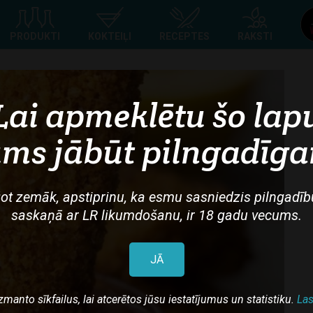
Top
PRODUKTI
KOKTEIĻI
RECEPTES
RAKSTI
navigation
Lai apmeklētu šo lap
ms jābūt pilngadīg
ot zemāk, apstiprinu, ka esmu sasniedzis pilngadīb
saskaņā ar LR likumdošanu, ir 18 gadu vecums.
JĀ
zmanto sīkfailus, lai atcerētos jūsu iestatījumus un statistiku.
Las