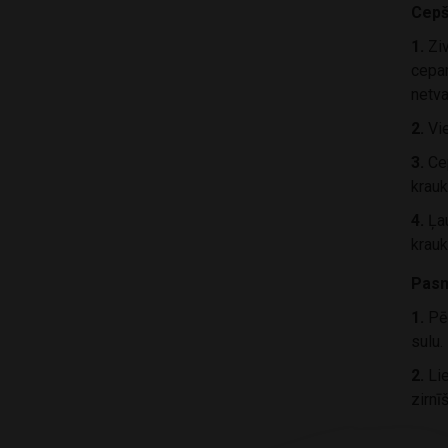
Cep
1.
Ziv
cepam
netva
2.
Vie
3.
Cep
krauk
4.
Ļau
krauk
Pasn
1.
Pēc
sulu.
2.
Lie
zirnī