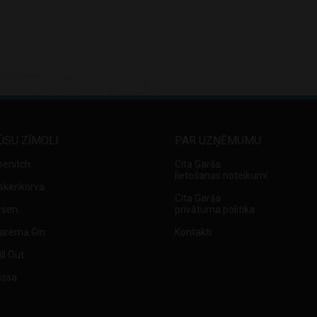
ŪSU ZĪMOLI
PAR UZŅĒMUMU
senitch
Cita Garša
lietošanas noteikumi
skenkorva
Cita Garša
rsen
privātuma politika
arema Gin
Kontakti
ll Out
ossa