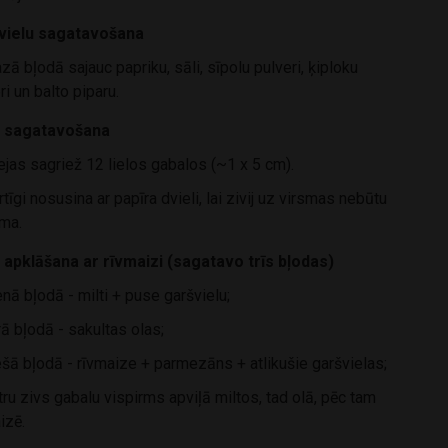
vielu sagatavošana
ā bļodā sajauc papriku, sāli, sīpolu pulveri, ķiploku
ri un balto piparu.
u sagatavošana
ejas sagriež 12 lielos gabalos (~1 x 5 cm).
tīgi nosusina ar papīra dvieli, lai zivij uz virsmas nebūtu
uma.
u apklāšana ar rīvmaizi (sagatavo trīs bļodas)
nā bļodā - milti + puse garšvielu;
ā bļodā - sakultas olas;
šā bļodā - rīvmaize + parmezāns + atlikušie garšvielas;
ru zivs gabalu vispirms apviļā miltos, tad olā, pēc tam
izē.