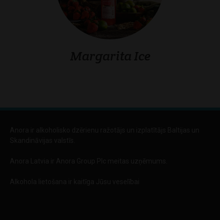
Margarita Ice
Vil
Anora ir alkoholisko dzērienu ražotājs un izplatītājs Baltijas un
Skandināvijas valstīs.
Anora Latvia ir Anora Group Plc meitas uzņēmums.
Alkohola lietošana ir kaitīga Jūsu veselībai