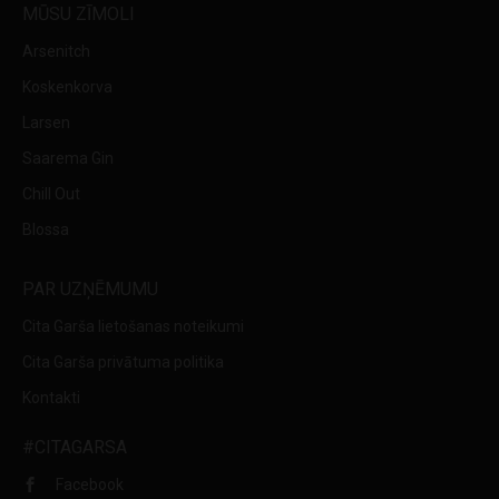
MŪSU ZĪMOLI
Arsenitch
Koskenkorva
Larsen
Saarema Gin
Chill Out
Blossa
PAR UZŅĒMUMU
Cita Garša lietošanas noteikumi
Cita Garša privātuma politika
Kontakti
#CITAGARSA
Facebook