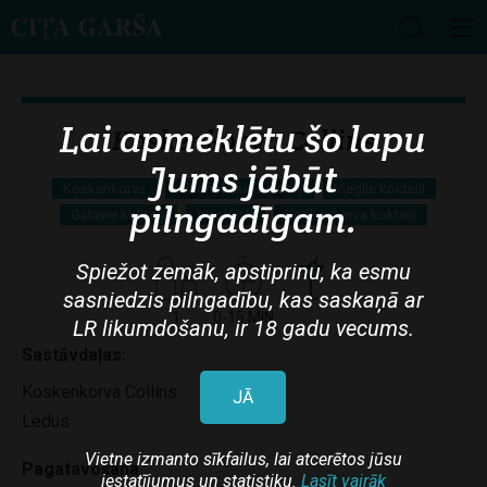
Skip
to
main
Lai apmeklētu šo lapu
content
Koskenkorva Collins
Jums jābūt
Koskenkorva
Alkoholiskie kokteiļi
Vieglie kokteiļi
pilngadīgam.
Gatavie kokteiļi
Vienkārši
Koskenkorva kokteiļi
Spiežot zemāk, apstiprinu, ka esmu
sasniedzis pilngadību, kas saskaņā ar
1
0-15 MIN
LR likumdošanu, ir 18 gadu vecums.
Sastāvdaļas:
Koskenkorva Collins
JĀ
Ledus
Vietne izmanto sīkfailus, lai atcerētos jūsu
Pagatavošana :
iestatījumus un statistiku.
Lasīt vairāk