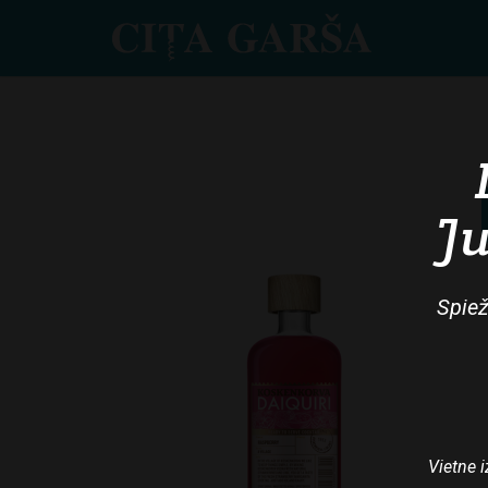
Skip
to
main
content
Ju
Spiež
Vietne i