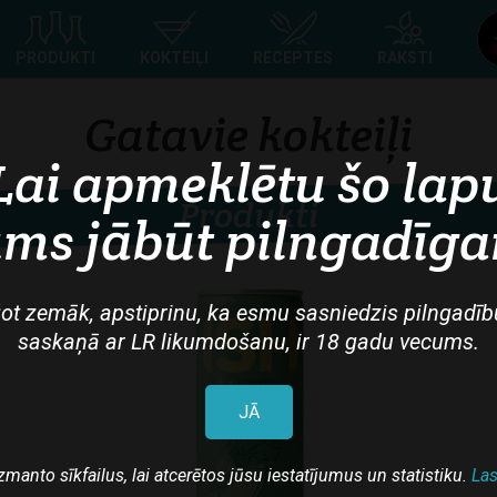
Top
PRODUKTI
KOKTEIĻI
RECEPTES
RAKSTI
navigation
Gatavie kokteiļi
Lai apmeklētu šo lap
Produkti
ms jābūt pilngadīg
ot zemāk, apstiprinu, ka esmu sasniedzis pilngadīb
saskaņā ar LR likumdošanu, ir 18 gadu vecums.
JĀ
zmanto sīkfailus, lai atcerētos jūsu iestatījumus un statistiku.
Las