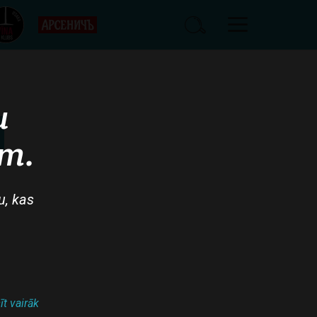
u
am.
u, kas
īt vairāk