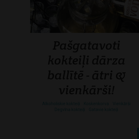
Pašgatavoti
kokteiļi dārza
ballītē - ātri &
vienkārši!
Alkoholiskie kokteiļi
Koskenkorva
Vienkārši
Degvīna kokteiļi
Gatavie kokteiļi