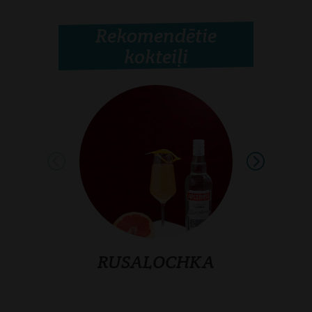
Rekomendētie
kokteiļi
RUSALOCHKA