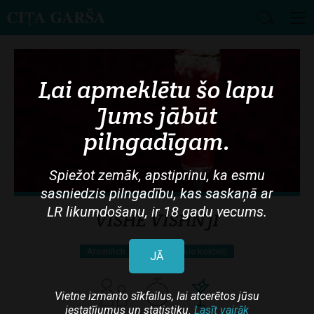
Skip
to
main
Lai apmeklētu šo lapu
content
Jums jābūt
pilngadīgam.
Spiežot zemāk, apstiprinu, ka esmu
sasniedzis pilngadību, kas saskaņā ar
LR likumdošanu, ir 18 gadu vecums.
VISHE VISHNJI
Arsenitch
Alkoholiskie kokteiļi
JĀ
Vietne izmanto sīkfailus, lai atcerētos jūsu
iestatījumus un statistiku.
Lasīt vairāk