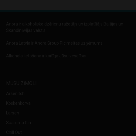
Anora ir alkoholisko dzērienu ražotājs un izplatītājs Baltijas un
Skandināvijas valstīs.
Anora Latvia ir Anora Group Plc meitas uzņēmums.
Alkohola lietošana ir kaitīga Jūsu veselībai
MŪSU ZĪMOLI
Arsenitch
Koskenkorva
Larsen
Saarema Gin
Chill Out