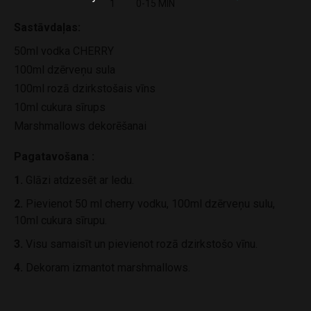
1
0-15 MIN
Sastāvdaļas:
50ml vodka CHERRY
100ml dzērveņu sula
100ml rozā dzirkstošais vīns
10ml cukura sīrups
Marshmallows dekorēšanai
Pagatavošana :
1.
Glāzi atdzesēt ar ledu.
2.
Pievienot 50 ml cherry vodku, 100ml dzērveņu sulu,
10ml cukura sīrupu.
3.
Visu samaisīt un pievienot rozā dzirkstošo vīnu.
4.
Dekoram izmantot marshmallows.