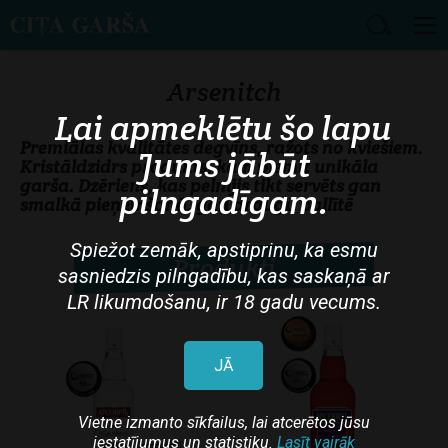
Skip
to
Arsenitch
main
Lai apmeklētu šo lapu
content
Premiālas kvalitātes degvīns, ražots no kviešiem.
Jums jābūt
Kristāldzidrs produkts, kam piemīt unikāla
garša. Dzēriens, kas pelnījis tikt servēts gan
pilngadīgam.
smalkā pieņemšanā, gan draugu ballītē
Spiežot zemāk, apstiprinu, ka esmu
Produkti
sasniedzis pilngadību, kas saskaņā ar
LR likumdošanu, ir 18 gadu vecums.
JĀ
Vietne izmanto sīkfailus, lai atcerētos jūsu
iestatījumus un statistiku.
Lasīt vairāk