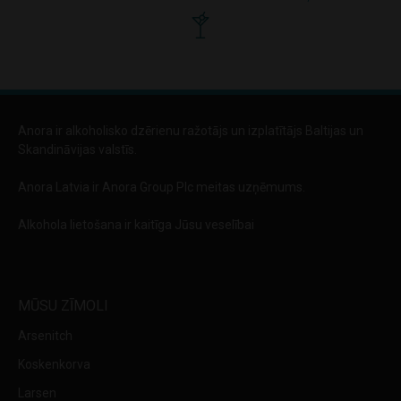
Anora ir alkoholisko dzērienu ražotājs un izplatītājs Baltijas un
Skandināvijas valstīs.
Anora Latvia ir Anora Group Plc meitas uzņēmums.
Alkohola lietošana ir kaitīga Jūsu veselībai
MŪSU ZĪMOLI
Arsenitch
Koskenkorva
Larsen