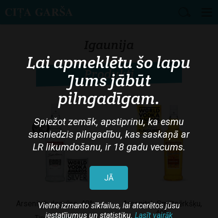
Skip
to
Igaunija
main
Lai apmeklētu šo lapu
content
Produkti
Jums jābūt
pilngadīgam.
Spiežot zemāk, apstiprinu, ka esmu
sasniedzis pilngadību, kas saskaņā ar
LR likumdošanu, ir 18 gadu vecums.
JĀ
Arsenitch degvīns, 40%
Arsenitch Smiltsērkšķu,
Vietne izmanto sīkfailus, lai atcerētos jūsu
40%
iestatījumus un statistiku.
Lasīt vairāk