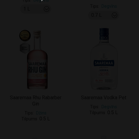
Tips
Degvīns
Tips
Degvīns
Saaremaa Rhu Rabarber
Saaremaa Vodka Pet
Gin
Tips
Degvīns
0.5 L
Tilpums
Tips
Džins
0.5 L
Tilpums