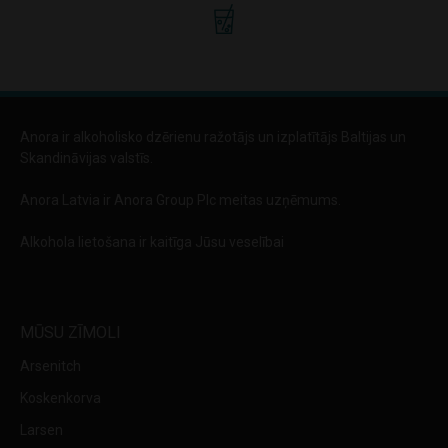
Anora ir alkoholisko dzērienu ražotājs un izplatītājs Baltijas un
Skandināvijas valstīs.
Anora Latvia ir Anora Group Plc meitas uzņēmums.
Alkohola lietošana ir kaitīga Jūsu veselībai
MŪSU ZĪMOLI
Arsenitch
Koskenkorva
Larsen