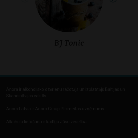
BJ Tonic
Back
Anora ir alkoholisko dzērienu ražotājs un izplatītājs Baltijas un
Skandināvijas valstīs.
Anora Latvia ir Anora Group Plc meitas uzņēmums.
Alkohola lietošana ir kaitīga Jūsu veselībai