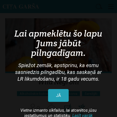
Skip
to
main
Lai apmeklētu šo lapu
content
Jums jābūt
pilngadīgam.
Spiežot zemāk, apstiprinu, ka esmu
sasniedzis pilngadību, kas saskaņā ar
LR likumdošanu, ir 18 gadu vecums.
Wild Negroni
Alkoholiskie kokteiļi
Koskenkorva
Sarežģīti
JĀ
Vietne izmanto sīkfailus, lai atcerētos jūsu
iestatījumus un statistiku.
Lasīt vairāk