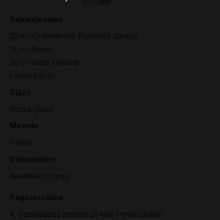
1
0-15 MIN
Nepieciešams
20 ml Koskenkorva Blueberry Juniper
20 ml Aperol
20 ml salda vermuta
Ledus kubiņi
Glāze
Rocks glāze
Metode
Perlini
Dekorējums
Apelsīnu miziņas
Pagatavošana
1.
Sastāvdaļas nomēra un ielej Perlini šeikerī