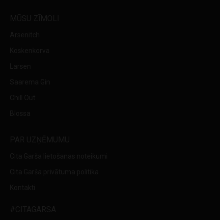
MŪSU ZĪMOLI
Arsenitch
Koskenkorva
Larsen
Saarema Gin
Chill Out
Blossa
PAR UZŅĒMUMU
Cita Garša lietošanas noteikumi
Cita Garša privātuma politika
Kontakti
#CITAGARSA