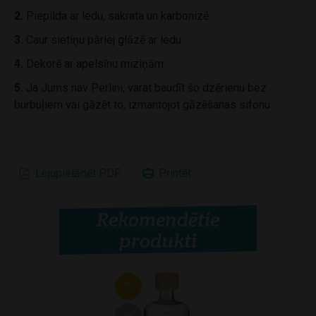
2.
Piepilda ar ledu, sakrata un karbonizē
3.
Caur sietiņu pārlej glāzē ar ledu
4.
Dekorē ar apelsīnu miziņām
5.
Ja Jums nav Perlini, varat baudīt šo dzērienu bez
burbuļiem vai gāzēt to, izmantojot gāzēšanas sifonu
Lejupielādēt PDF
Printēt
Rekomendētie
produkti