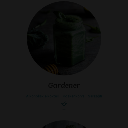
Gardener
Alkoholiskie kokteiļi
Koskenkorva
Sarežģīti