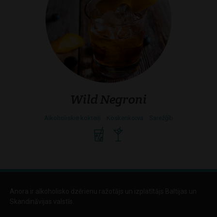
Wild Negroni
Alkoholiskie kokteiļi
Koskenkorva
Sarežģīti
Anora ir alkoholisko dzērienu ražotājs un izplatītājs Baltijas un
Skandināvijas valstīs.