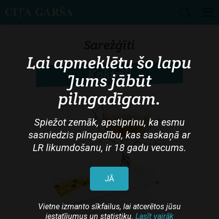
Skip
to
Sarežģīti
main
Lai apmeklētu šo lapu
content
Kokteiļi
Jums jābūt
pilngadīgam.
Spiežot zemāk, apstiprinu, ka esmu
sasniedzis pilngadību, kas saskaņā ar
LR likumdošanu, ir 18 gadu vecums.
JĀ
Vietne izmanto sīkfailus, lai atcerētos jūsu
iestatījumus un statistiku.
Lasīt vairāk