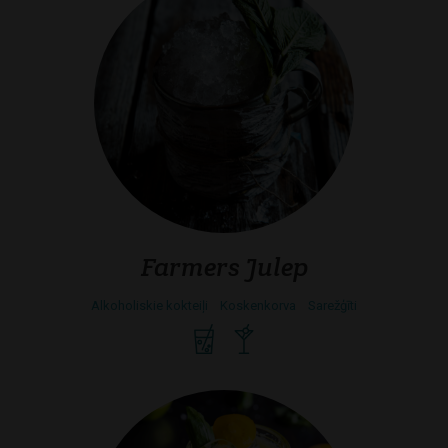
Farmers Julep
Alkoholiskie kokteiļi
Koskenkorva
Sarežģīti