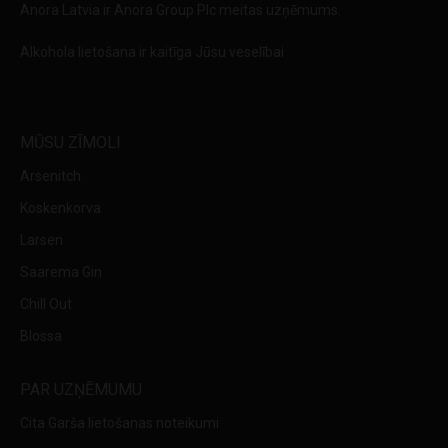
Anora Latvia ir Anora Group Plc meitas uzņēmums.
Alkohola lietošana ir kaitīga Jūsu veselībai
MŪSU ZĪMOLI
Arsenitch
Koskenkorva
Larsen
Saarema Gin
Chill Out
Blossa
PAR UZŅĒMUMU
Cita Garša lietošanas noteikumi