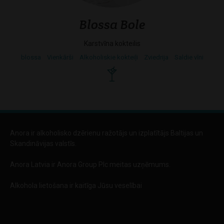
Blossa Bole
Karstvīna kokteilis
blossa
Vienkārši
Alkoholiskie kokteiļi
Zviedrija
Saldie vīni
Anora ir alkoholisko dzērienu ražotājs un izplatītājs Baltijas un
Skandināvijas valstīs.
Anora Latvia ir Anora Group Plc meitas uzņēmums.
Alkohola lietošana ir kaitīga Jūsu veselībai