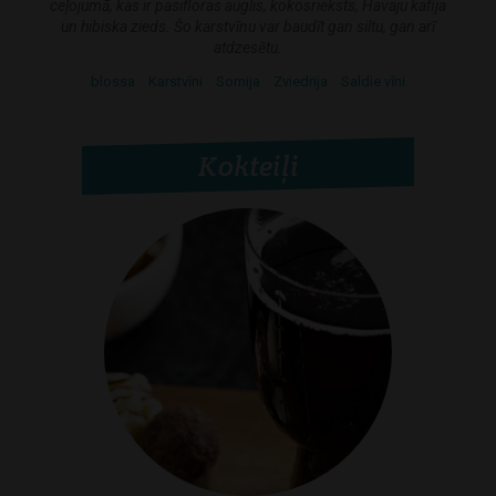
ceļojumā, kas ir pasifloras auglis, kokosrieksts, Havaju kafija
un hibiska zieds. Šo karstvīnu var baudīt gan siltu, gan arī
atdzesētu.
blossa
Karstvīni
Somija
Zviedrija
Saldie vīni
Kokteiļi