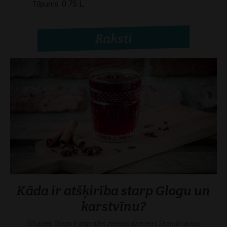
0.75 L
Tilpums
Raksti
Kāda ir atšķirība starp Glogu un
karstvīnu?
Glõgi jeb Glogs ir populārs ziemas dzēriens Skandināvijas