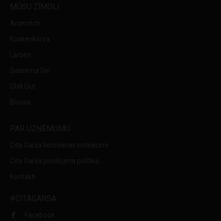
MŪSU ZĪMOLI
Arsenitch
Koskenkorva
Larsen
Saarema Gin
Chill Out
Blossa
PAR UZŅĒMUMU
Cita Garša lietošanas noteikumi
Cita Garša privātuma politika
Kontakti
#CITAGARSA
Facebook