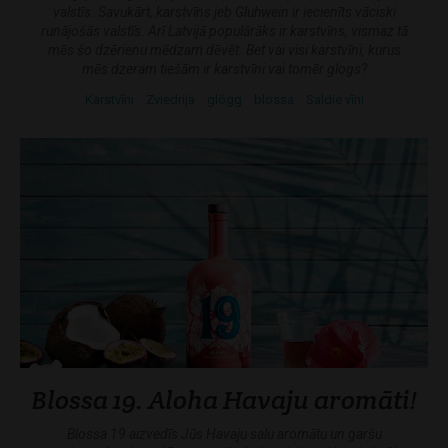
valstīs. Savukārt, karstvīns jeb Gluhwein ir iecienīts vāciski
runājošās valstīs. Arī Latvijā populārāks ir karstvīns, vismaz tā
mēs šo dzērienu mēdzam dēvēt. Bet vai visi karstvīni, kurus
mēs dzeram tiešām ir karstvīni vai tomēr glogs?
Karstvīni
Zviedrija
glögg
blossa
Saldie vīni
Blossa 19. Aloha Havaju aromāti!
Blossa 19 aizvedīs Jūs Havaju salu aromātu un garšu