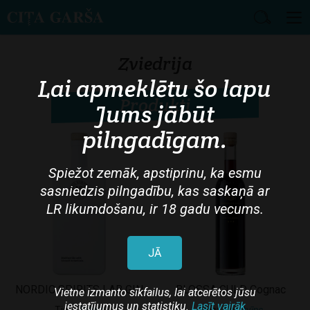
Skip
to
Zviedrija
main
Lai apmeklētu šo lapu
content
Produkti
Jums jābūt
pilngadīgam.
Spiežot zemāk, apstiprinu, ka esmu
sasniedzis pilngadību, kas saskaņā ar
LR likumdošanu, ir 18 gadu vecums.
JĀ
NORDIC SPIRITS LAB GIN
BLOSSA GULD Cognac
Vietne izmanto sīkfailus, lai atcerētos jūsu
iestatījumus un statistiku.
Lasīt vairāk