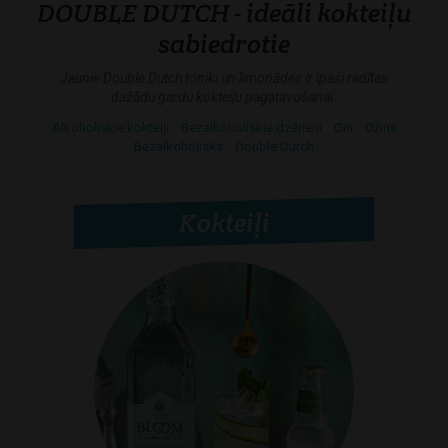
DOUBLE DUTCH - ideāli kokteiļu
sabiedrotie
Jaunie Double Dutch toniki un limonādes ir īpaši radītas
dažādu gardu kokteiļu pagatavošanai.
Alkoholiskie kokteiļi
Bezalkoholiskie dzērieni
Gin
Džins
Bezalkoholisks
Double Dutch
Kokteiļi