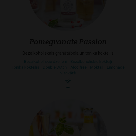
Pomegranate Passion
Bezalkoholiskais granātābola un tonika kokteilis
Bezalkoholiskie dzērieni
Bezalkoholiskie kokteiļi
Tonika kokteilis
Double Dutch
Alco free
Moktail
Limonāde
Vienkārši