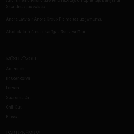
Anora ir alkoholisko dzērienu ražotājs un izplatītājs Baltijas un
Skandināvijas valstīs.
Anora Latvia ir Anora Group Plc meitas uzņēmums.
Alkohola lietošana ir kaitīga Jūsu veselībai
MŪSU ZĪMOLI
Arsenitch
Koskenkorva
Larsen
Saarema Gin
Chill Out
Blossa
PAR UZŅĒMUMU