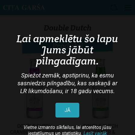
Skip
to
Double Dutch
main
Lai apmeklētu šo lapu
content
Produkti
Jums jābūt
pilngadīgam.
Spiežot zemāk, apstiprinu, ka esmu
sasniedzis pilngadību, kas saskaņā ar
LR likumdošanu, ir 18 gadu vecums.
JĀ
DOUBLE DUTCH
DOUBLE DUTCH
Vietne izmanto sīkfailus, lai atcerētos jūsu
CRANBERRY & GINGER
CUCUMBER &
iestatījumus un statistiku.
Lasīt vairāk