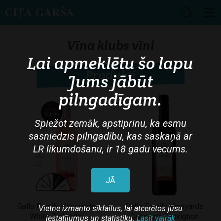
Skip
to
Vīna klubs vīni
main
Lai apmeklētu šo lapu
content
Produkti
Jums jābūt
pilngadīgam.
Spiežot zemāk, apstiprinu, ka esmu
sasniedzis pilngadību, kas saskaņā ar
LR likumdošanu, ir 18 gadu vecums.
JĀ
Gallo Family Vineyards
Gallo Family Vineyards
Vietne izmanto sīkfailus, lai atcerētos jūsu
White Zinfandel
Cabernet Sauvignon
iestatījumus un statistiku.
Lasīt vairāk