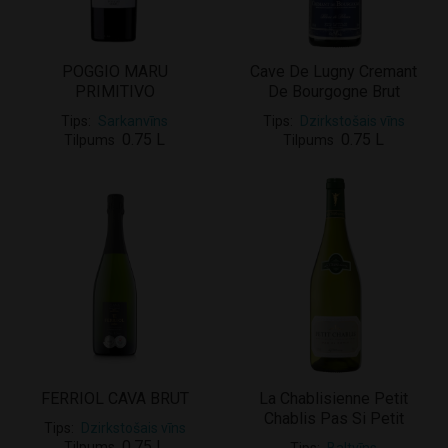
POGGIO MARU
Cave De Lugny Cremant
PRIMITIVO
De Bourgogne Brut
Tips
Sarkanvīns
Tips
Dzirkstošais vīns
0.75 L
0.75 L
Tilpums
Tilpums
FERRIOL CAVA BRUT
La Chablisienne Petit
Chablis Pas Si Petit
Tips
Dzirkstošais vīns
0.75 L
Tilpums