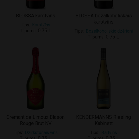
BLOSSA karstvīns
BLOSSA bezalkoholiskais
karstvīns
Tips
Karstvīns
0.75 L
Tilpums
Tips
Bezalkoholiskie dzērieni
0.75 L
Tilpums
Cremant de Limoux Blason
KENDERMANNS Riesling
Rouge Brut NV
Kabinett
Tips
Dzirkstošais vīns
Tips
Baltvīns
0.75 L
0.75 L
Tilpums
Tilpums